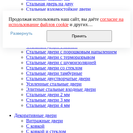
Стальная дверь на дачу
Стальные взломостойкие двери
Стальные входные двери в квартиру
Продолжая использовать наш сайт, вы даёте
согласие на
Стальные двери в подъезд
использование файлов cookie
и других
Стальные двери внутреннего открывания
пользовательских данных (включая IP-адрес, сведения о
Стальные двери массив
Развернуть
местоположении, устройстве, действиях на сайте и т. п.)
Стальные двери мдф
Принять
для функционирования сайта, проведения
Стальные двери с зеркалом
статистических исследований, ретаргетинга и
Стальные двери с ковкой
использования систем аналитики (например,
Стальные двери с порошковым напылением
Яндекс.Метрика), в соответствии с нашей
Политикой
Стальные двери с терморазрывом
обработки персональных данных.
Стальные двери с шумоизоляцией
Если вы не хотите, чтобы ваши данные обрабатывались,
Стальные двери со стеклом
настройте ограничения в браузере или покиньте сайт.
Стальные двери тамбурные
Стальные двустворчатые двери
Усиленные стальные двери
Элитные стальные входные двери
Стальные двери 2 мм
Стальные двери 3 мм
Стальные двери 4 мм
Декоративные двери
Витражные двери
С ковкой
С ковкой и стеклом