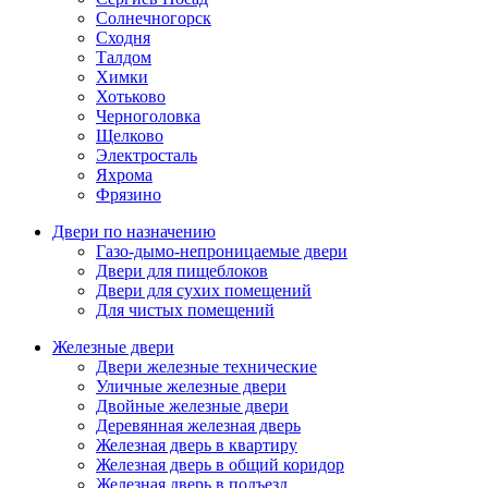
Солнечногорск
Сходня
Талдом
Химки
Хотьково
Черноголовка
Щелково
Электросталь
Яхрома
Фрязино
Двери по назначению
Газо-дымо-непроницаемые двери
Двери для пищеблоков
Двери для сухих помещений
Для чистых помещений
Железные двери
Двери железные технические
Уличные железные двери
Двойные железные двери
Деревянная железная дверь
Железная дверь в квартиру
Железная дверь в общий коридор
Железная дверь в подъезд