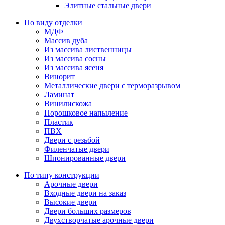
Элитные стальные двери
По виду отделки
МДФ
Массив дуба
Из массива лиственницы
Из массива сосны
Из массива ясеня
Винорит
Металлические двери с терморазрывом
Ламинат
Винилискожа
Порошковое напыление
Пластик
ПВХ
Двери с резьбой
Филенчатые двери
Шпонированные двери
По типу конструкции
Арочные двери
Входные двери на заказ
Высокие двери
Двери больших размеров
Двухстворчатые арочные двери