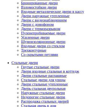
Бронированные двери
Взломостойкие двери
Входные металлические двери в кассу
Двери наружные утепленные
Двери с видеонаблюдением
Двери с домофоном
Двери с терморазрывом
Пуленепробиваемые двери
Усиленные двери
Шумоизоляционные двери
Входные двери со стеклом
Трехконтурные
Со скрытыми петлями
Стальные двери
Гнутые стальные двери
Двери входные стальные в коттедж
Двери стальные распашные
Стальные двери для улицы
Двери стальные утепленные
Дверь стальная двупольная
Наружные стальные двери
Недорогие стальные двери
Распродажа стальных дверей
Стальная дверь в дом