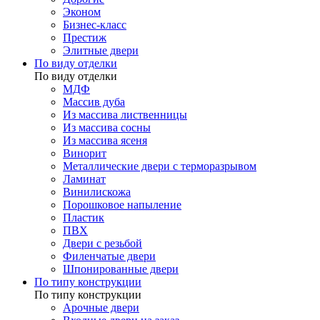
Эконом
Бизнес-класс
Престиж
Элитные двери
По виду отделки
По виду отделки
МДФ
Массив дуба
Из массива лиственницы
Из массива сосны
Из массива ясеня
Винорит
Металлические двери с терморазрывом
Ламинат
Винилискожа
Порошковое напыление
Пластик
ПВХ
Двери с резьбой
Филенчатые двери
Шпонированные двери
По типу конструкции
По типу конструкции
Арочные двери