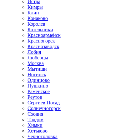
Истра
Кимры
Клин
Конаково
Королев
Котельники
Красноармейск
Красногорск
Краснозаводск
Лобня
Люберцы
Москва
Мытищи
Ногинск
Одинцово
Пушкино
Раменское
Реутов
Сергиев Посад
Солнечногорск
Сходня
Талдом
Химки
Хотьково
Черноголовка