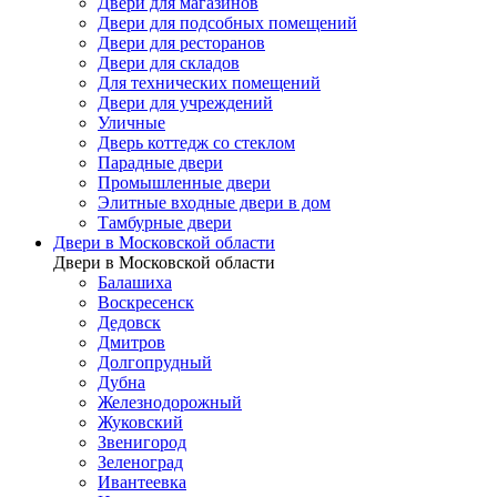
Двери для магазинов
Двери для подсобных помещений
Двери для ресторанов
Двери для складов
Для технических помещений
Двери для учреждений
Уличные
Дверь коттедж со стеклом
Парадные двери
Промышленные двери
Элитные входные двери в дом
Тамбурные двери
Двери в Московской области
Двери в Московской области
Балашиха
Воскресенск
Дедовск
Дмитров
Долгопрудный
Дубна
Железнодорожный
Жуковский
Звенигород
Зеленоград
Ивантеевка