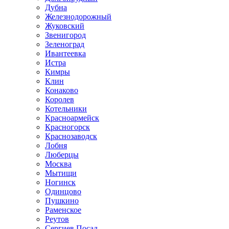
Дубна
Железнодорожный
Жуковский
Звенигород
Зеленоград
Ивантеевка
Истра
Кимры
Клин
Конаково
Королев
Котельники
Красноармейск
Красногорск
Краснозаводск
Лобня
Люберцы
Москва
Мытищи
Ногинск
Одинцово
Пушкино
Раменское
Реутов
Сергиев Посад