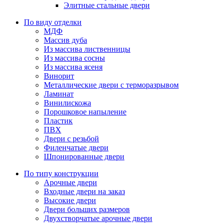
Элитные стальные двери
По виду отделки
МДФ
Массив дуба
Из массива лиственницы
Из массива сосны
Из массива ясеня
Винорит
Металлические двери с терморазрывом
Ламинат
Винилискожа
Порошковое напыление
Пластик
ПВХ
Двери с резьбой
Филенчатые двери
Шпонированные двери
По типу конструкции
Арочные двери
Входные двери на заказ
Высокие двери
Двери больших размеров
Двухстворчатые арочные двери