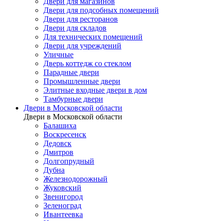
Двери для магазинов
Двери для подсобных помещений
Двери для ресторанов
Двери для складов
Для технических помещений
Двери для учреждений
Уличные
Дверь коттедж со стеклом
Парадные двери
Промышленные двери
Элитные входные двери в дом
Тамбурные двери
Двери в Московской области
Двери в Московской области
Балашиха
Воскресенск
Дедовск
Дмитров
Долгопрудный
Дубна
Железнодорожный
Жуковский
Звенигород
Зеленоград
Ивантеевка