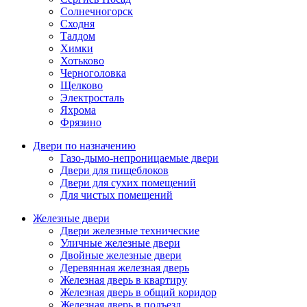
Солнечногорск
Сходня
Талдом
Химки
Хотьково
Черноголовка
Щелково
Электросталь
Яхрома
Фрязино
Двери по назначению
Газо-дымо-непроницаемые двери
Двери для пищеблоков
Двери для сухих помещений
Для чистых помещений
Железные двери
Двери железные технические
Уличные железные двери
Двойные железные двери
Деревянная железная дверь
Железная дверь в квартиру
Железная дверь в общий коридор
Железная дверь в подъезд