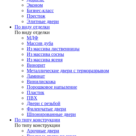
Эконом
Бизнес-класс
Престиж
Элитные двери
По виду отделки
По виду отделки
МДФ
Массив дуба
Из массива лиственницы
Из массива сосны
Из массива ясеня
Винорит
Металлические двери с терморазрывом
Ламинат
Винилискожа
Порошковое напыление
Пластик
ПВХ
Двери с резьбой
Филенчатые двери
Шпонированные двери
По типу конструкции
По типу конструкции
Арочные двери