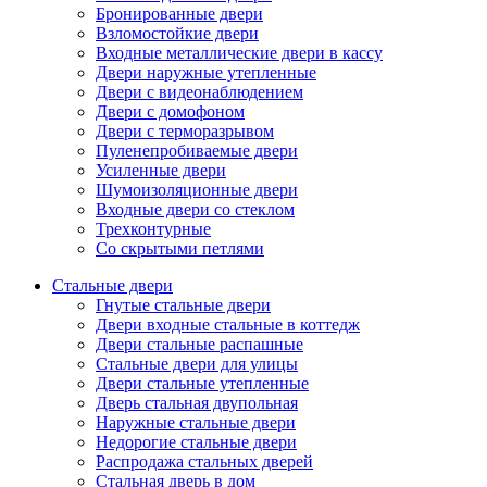
Бронированные двери
Взломостойкие двери
Входные металлические двери в кассу
Двери наружные утепленные
Двери с видеонаблюдением
Двери с домофоном
Двери с терморазрывом
Пуленепробиваемые двери
Усиленные двери
Шумоизоляционные двери
Входные двери со стеклом
Трехконтурные
Со скрытыми петлями
Стальные двери
Гнутые стальные двери
Двери входные стальные в коттедж
Двери стальные распашные
Стальные двери для улицы
Двери стальные утепленные
Дверь стальная двупольная
Наружные стальные двери
Недорогие стальные двери
Распродажа стальных дверей
Стальная дверь в дом