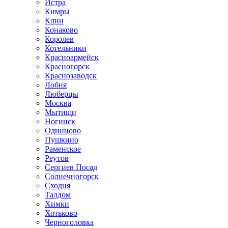
Истра
Кимры
Клин
Конаково
Королев
Котельники
Красноармейск
Красногорск
Краснозаводск
Лобня
Люберцы
Москва
Мытищи
Ногинск
Одинцово
Пушкино
Раменское
Реутов
Сергиев Посад
Солнечногорск
Сходня
Талдом
Химки
Хотьково
Черноголовка