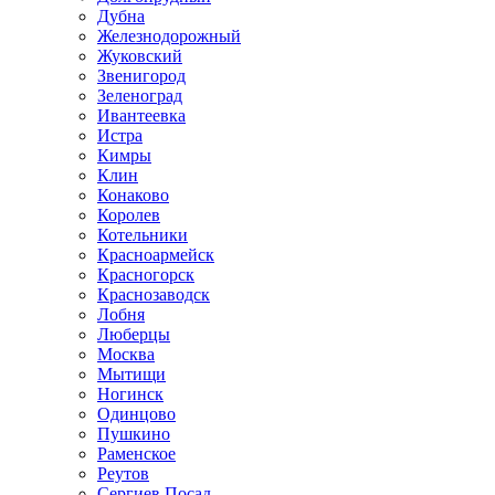
Дубна
Железнодорожный
Жуковский
Звенигород
Зеленоград
Ивантеевка
Истра
Кимры
Клин
Конаково
Королев
Котельники
Красноармейск
Красногорск
Краснозаводск
Лобня
Люберцы
Москва
Мытищи
Ногинск
Одинцово
Пушкино
Раменское
Реутов
Сергиев Посад