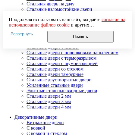
Стальная дверь на дачу
Стальные взломостойкие двери
Стальные входные двери в квартиру
Продолжая использовать наш сайт, вы даёте
согласие на
Стальные двери в подъезд
использование файлов cookie
и других
Стальные двери внутреннего открывания
пользовательских данных (включая IP-адрес, сведения о
Стальные двери массив
Развернуть
местоположении, устройстве, действиях на сайте и т. п.)
Стальные двери мдф
Принять
для функционирования сайта, проведения
Стальные двери с зеркалом
статистических исследований, ретаргетинга и
Стальные двери с ковкой
использования систем аналитики (например,
Стальные двери с порошковым напылением
Яндекс.Метрика), в соответствии с нашей
Политикой
Стальные двери с терморазрывом
обработки персональных данных.
Стальные двери с шумоизоляцией
Если вы не хотите, чтобы ваши данные обрабатывались,
Стальные двери со стеклом
настройте ограничения в браузере или покиньте сайт.
Стальные двери тамбурные
Стальные двустворчатые двери
Усиленные стальные двери
Элитные стальные входные двери
Стальные двери 2 мм
Стальные двери 3 мм
Стальные двери 4 мм
Декоративные двери
Витражные двери
С ковкой
С ковкой и стеклом