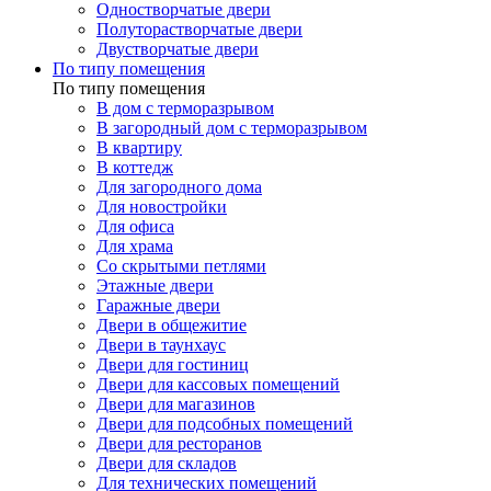
Одностворчатые двери
Полуторастворчатые двери
Двустворчатые двери
По типу помещения
По типу помещения
В дом с терморазрывом
В загородный дом с терморазрывом
В квартиру
В коттедж
Для загородного дома
Для новостройки
Для офиса
Для храма
Со скрытыми петлями
Этажные двери
Гаражные двери
Двери в общежитие
Двери в таунхаус
Двери для гостиниц
Двери для кассовых помещений
Двери для магазинов
Двери для подсобных помещений
Двери для ресторанов
Двери для складов
Для технических помещений