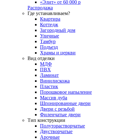
«Элит» от 60 000 р
Распродажа
Где устанавливаем?
Квартира
Коттедж
Загородный дом
Уличные
Тамбур
Подъезд
Храмы и церкви
Вид отделки
МДФ
ПВХ
Ламинат
Винилискожа
Пластик
Порошковое напыление
Массив дуба
Шпонированные двери
Двери с резьбой
Филенчатые двери
Тип конструкции
Полуторастворчатые
Двустворчатые
Арочные