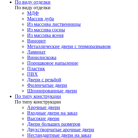
По виду отделки
По виду отделки
МДФ
Массив дуба
Из массива лиственницы
Из массива сосны
Из массива ясеня
Винорит
Металлические двери с терморазрывом
Ламинат
Винилискожа
Порошковое напыление
Пластик
ПВХ
Двери с резьбой
Филенчатые двери
Шпонированные двери
По типу конструкции
По типу конструкции
Арочные двери
Входные двери на заказ
Высокие двери
Двери больших размеров
Двухстворчатые арочные двери
Нестандартные двери на заказ