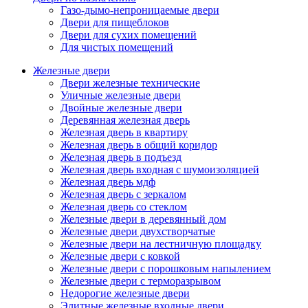
Газо-дымо-непроницаемые двери
Двери для пищеблоков
Двери для сухих помещений
Для чистых помещений
Железные двери
Двери железные технические
Уличные железные двери
Двойные железные двери
Деревянная железная дверь
Железная дверь в квартиру
Железная дверь в общий коридор
Железная дверь в подъезд
Железная дверь входная с шумоизоляцией
Железная дверь мдф
Железная дверь с зеркалом
Железная дверь со стеклом
Железные двери в деревянный дом
Железные двери двухстворчатые
Железные двери на лестничную площадку
Железные двери с ковкой
Железные двери с порошковым напылением
Железные двери с терморазрывом
Недорогие железные двери
Элитные железные входные двери