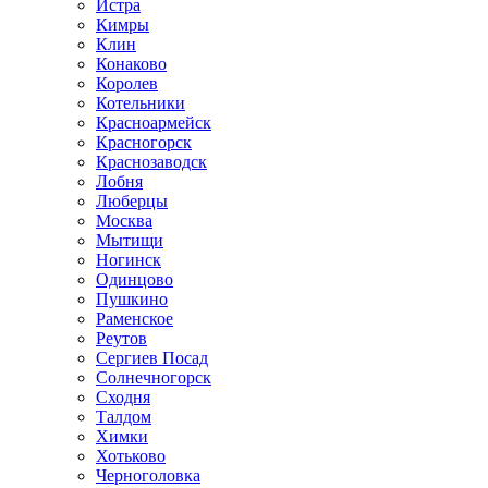
Истра
Кимры
Клин
Конаково
Королев
Котельники
Красноармейск
Красногорск
Краснозаводск
Лобня
Люберцы
Москва
Мытищи
Ногинск
Одинцово
Пушкино
Раменское
Реутов
Сергиев Посад
Солнечногорск
Сходня
Талдом
Химки
Хотьково
Черноголовка