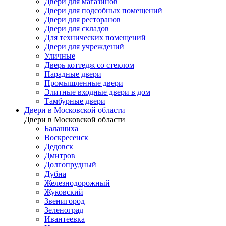
Двери для магазинов
Двери для подсобных помещений
Двери для ресторанов
Двери для складов
Для технических помещений
Двери для учреждений
Уличные
Дверь коттедж со стеклом
Парадные двери
Промышленные двери
Элитные входные двери в дом
Тамбурные двери
Двери в Московской области
Двери в Московской области
Балашиха
Воскресенск
Дедовск
Дмитров
Долгопрудный
Дубна
Железнодорожный
Жуковский
Звенигород
Зеленоград
Ивантеевка