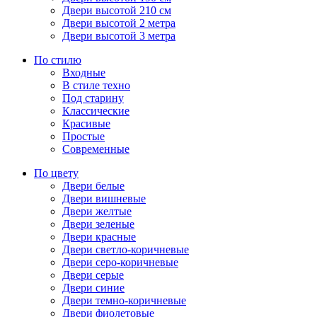
Двери высотой 210 см
Двери высотой 2 метра
Двери высотой 3 метра
По стилю
Входные
В стиле техно
Под старину
Классические
Красивые
Простые
Современные
По цвету
Двери белые
Двери вишневые
Двери желтые
Двери зеленые
Двери красные
Двери светло-коричневые
Двери серо-коричневые
Двери серые
Двери синие
Двери темно-коричневые
Двери фиолетовые