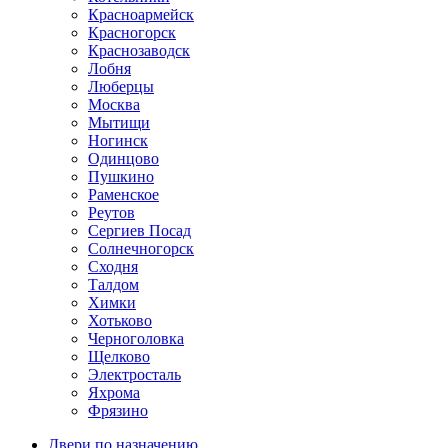
Красноармейск
Красногорск
Краснозаводск
Лобня
Люберцы
Москва
Мытищи
Ногинск
Одинцово
Пушкино
Раменское
Реутов
Сергиев Посад
Солнечногорск
Сходня
Талдом
Химки
Хотьково
Черноголовка
Щелково
Электросталь
Яхрома
Фрязино
Двери по назначению