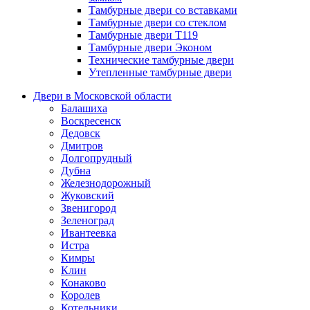
Тамбурные двери со вставками
Тамбурные двери со стеклом
Тамбурные двери Т119
Тамбурные двери Эконом
Технические тамбурные двери
Утепленные тамбурные двери
Двери в Московской области
Балашиха
Воскресенск
Дедовск
Дмитров
Долгопрудный
Дубна
Железнодорожный
Жуковский
Звенигород
Зеленоград
Ивантеевка
Истра
Кимры
Клин
Конаково
Королев
Котельники