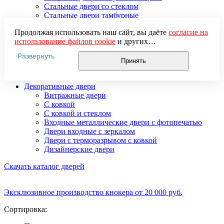
Стальные двери со стеклом
Стальные двери тамбурные
Стальные двустворчатые двери
Продолжая использовать наш сайт, вы даёте
согласие на
Усиленные стальные двери
использование файлов cookie
и других
Элитные стальные входные двери
пользовательских данных (включая IP-адрес, сведения о
Стальные двери 2 мм
Развернуть
местоположении, устройстве, действиях на сайте и т. п.)
Стальные двери 3 мм
Принять
для функционирования сайта, проведения
Стальные двери 4 мм
статистических исследований, ретаргетинга и
Декоративные двери
использования систем аналитики (например,
Витражные двери
Яндекс.Метрика), в соответствии с нашей
Политикой
С ковкой
обработки персональных данных.
С ковкой и стеклом
Если вы не хотите, чтобы ваши данные обрабатывались,
Входные металлические двери с фотопечатью
настройте ограничения в браузере или покиньте сайт.
Двери входные с зеркалом
Двери с терморазрывом с ковкой
Дизайнерские двери
Скачать каталог дверей
Эксклюзивное производство кнокера от 20 000 руб.
Сортировка: