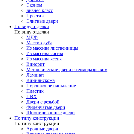
Эконом
Бизнес-класс
Престиж
Элитные двери
По виду отделки
По виду отделки
МДФ
Массив дуба
Из массива лиственницы
Из массива сосны
Из массива ясеня
Винорит
Металлические двери с терморазрывом
Ламинат
Винилискожа
Порошковое напыление
Пластик
ПВХ
Двери с резьбой
Филенчатые двери
Шпонированные двери
По типу конструкции
По типу конструкции
Арочные двери