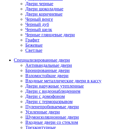
Двери черные
Двери шоколадные
Двери коричневые
Черный венге
Черный дуб
Черный шелк
Черные глянцевые двери
Графит
Бежевые
Светлые
Специализированные двери
Антивандальные двери
Бронированные двери
Взломостойкие двери
Входные металлические двери в кассу
Двери наружные утепленные
Двери с видеонаблюдением
Двери с домофоном
Двери с терморазрывом
Пуленепробиваемые двери
Усиленные двери
Шумоизоляционные двери
Входные двери со стеклом
Трехконтурные