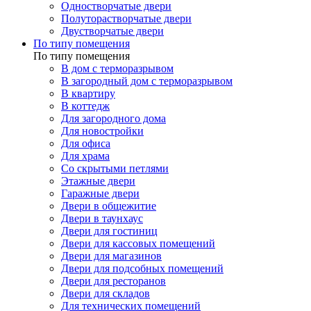
Одностворчатые двери
Полуторастворчатые двери
Двустворчатые двери
По типу помещения
По типу помещения
В дом с терморазрывом
В загородный дом с терморазрывом
В квартиру
В коттедж
Для загородного дома
Для новостройки
Для офиса
Для храма
Со скрытыми петлями
Этажные двери
Гаражные двери
Двери в общежитие
Двери в таунхаус
Двери для гостиниц
Двери для кассовых помещений
Двери для магазинов
Двери для подсобных помещений
Двери для ресторанов
Двери для складов
Для технических помещений