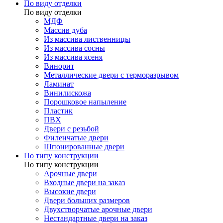
По виду отделки
По виду отделки
МДФ
Массив дуба
Из массива лиственницы
Из массива сосны
Из массива ясеня
Винорит
Металлические двери с терморазрывом
Ламинат
Винилискожа
Порошковое напыление
Пластик
ПВХ
Двери с резьбой
Филенчатые двери
Шпонированные двери
По типу конструкции
По типу конструкции
Арочные двери
Входные двери на заказ
Высокие двери
Двери больших размеров
Двухстворчатые арочные двери
Нестандартные двери на заказ