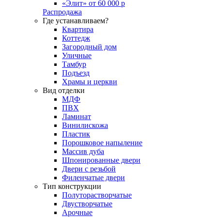
«Элит» от 60 000 р
Распродажа
Где устанавливаем?
Квартира
Коттедж
Загородный дом
Уличные
Тамбур
Подъезд
Храмы и церкви
Вид отделки
МДФ
ПВХ
Ламинат
Винилискожа
Пластик
Порошковое напыление
Массив дуба
Шпонированные двери
Двери с резьбой
Филенчатые двери
Тип конструкции
Полуторастворчатые
Двустворчатые
Арочные