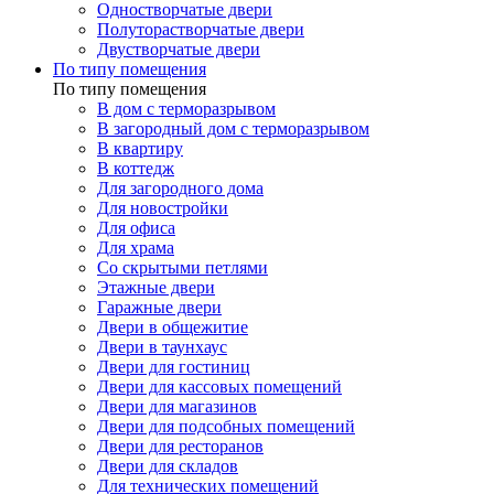
Одностворчатые двери
Полуторастворчатые двери
Двустворчатые двери
По типу помещения
По типу помещения
В дом с терморазрывом
В загородный дом с терморазрывом
В квартиру
В коттедж
Для загородного дома
Для новостройки
Для офиса
Для храма
Со скрытыми петлями
Этажные двери
Гаражные двери
Двери в общежитие
Двери в таунхаус
Двери для гостиниц
Двери для кассовых помещений
Двери для магазинов
Двери для подсобных помещений
Двери для ресторанов
Двери для складов
Для технических помещений