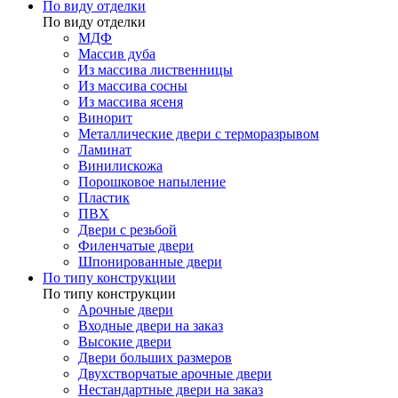
По виду отделки
По виду отделки
МДФ
Массив дуба
Из массива лиственницы
Из массива сосны
Из массива ясеня
Винорит
Металлические двери с терморазрывом
Ламинат
Винилискожа
Порошковое напыление
Пластик
ПВХ
Двери с резьбой
Филенчатые двери
Шпонированные двери
По типу конструкции
По типу конструкции
Арочные двери
Входные двери на заказ
Высокие двери
Двери больших размеров
Двухстворчатые арочные двери
Нестандартные двери на заказ