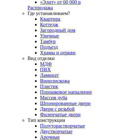
«Элит» от 60 000 р
Распродажа
Где устанавливаем?
Квартира
Коттедж
Загородный дом
Уличные
Тамбур
Подъезд
Храмы и церкви
Вид отделки
МДФ
ПВХ
Ламинат
Винилискожа
Пластик
Порошковое напыление
Массив дуба
Шпонированные двери
Двери с резьбой
Филенчатые двери
Тип конструкции
Полуторастворчатые
Двустворчатые
Арочные