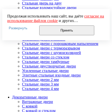
Стальная дверь на дачу
Стальные взломостойкие двери
Стальные входные двери в квартиру
Продолжая использовать наш сайт, вы даёте
согласие на
Стальные двери в подъезд
использование файлов cookie
и других
Стальные двери внутреннего открывания
пользовательских данных (включая IP-адрес, сведения о
Стальные двери массив
Развернуть
местоположении, устройстве, действиях на сайте и т. п.)
Стальные двери мдф
Принять
для функционирования сайта, проведения
Стальные двери с зеркалом
статистических исследований, ретаргетинга и
Стальные двери с ковкой
использования систем аналитики (например,
Стальные двери с порошковым напылением
Яндекс.Метрика), в соответствии с нашей
Политикой
Стальные двери с терморазрывом
обработки персональных данных.
Стальные двери с шумоизоляцией
Если вы не хотите, чтобы ваши данные обрабатывались,
Стальные двери со стеклом
настройте ограничения в браузере или покиньте сайт.
Стальные двери тамбурные
Стальные двустворчатые двери
Усиленные стальные двери
Элитные стальные входные двери
Стальные двери 2 мм
Стальные двери 3 мм
Стальные двери 4 мм
Декоративные двери
Витражные двери
С ковкой
С ковкой и стеклом