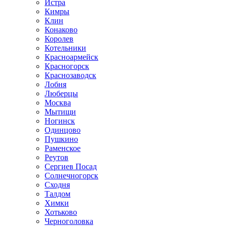
Истра
Кимры
Клин
Конаково
Королев
Котельники
Красноармейск
Красногорск
Краснозаводск
Лобня
Люберцы
Москва
Мытищи
Ногинск
Одинцово
Пушкино
Раменское
Реутов
Сергиев Посад
Солнечногорск
Сходня
Талдом
Химки
Хотьково
Черноголовка