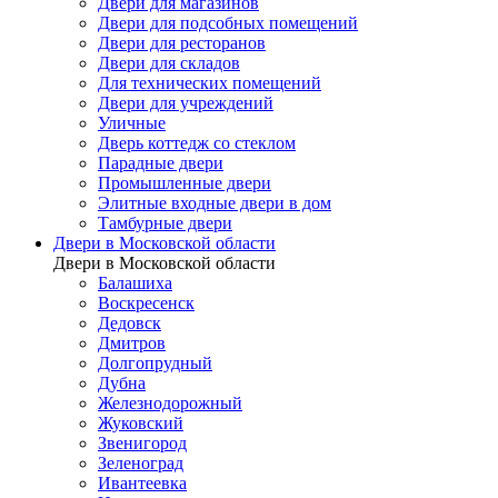
Двери для магазинов
Двери для подсобных помещений
Двери для ресторанов
Двери для складов
Для технических помещений
Двери для учреждений
Уличные
Дверь коттедж со стеклом
Парадные двери
Промышленные двери
Элитные входные двери в дом
Тамбурные двери
Двери в Московской области
Двери в Московской области
Балашиха
Воскресенск
Дедовск
Дмитров
Долгопрудный
Дубна
Железнодорожный
Жуковский
Звенигород
Зеленоград
Ивантеевка