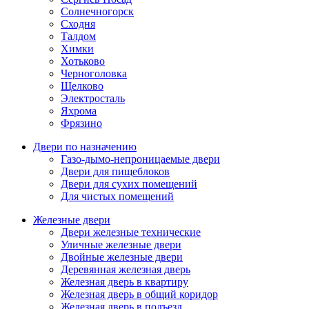
Солнечногорск
Сходня
Талдом
Химки
Хотьково
Черноголовка
Щелково
Электросталь
Яхрома
Фрязино
Двери по назначению
Газо-дымо-непроницаемые двери
Двери для пищеблоков
Двери для сухих помещений
Для чистых помещений
Железные двери
Двери железные технические
Уличные железные двери
Двойные железные двери
Деревянная железная дверь
Железная дверь в квартиру
Железная дверь в общий коридор
Железная дверь в подъезд