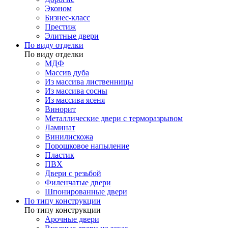
Эконом
Бизнес-класс
Престиж
Элитные двери
По виду отделки
По виду отделки
МДФ
Массив дуба
Из массива лиственницы
Из массива сосны
Из массива ясеня
Винорит
Металлические двери с терморазрывом
Ламинат
Винилискожа
Порошковое напыление
Пластик
ПВХ
Двери с резьбой
Филенчатые двери
Шпонированные двери
По типу конструкции
По типу конструкции
Арочные двери