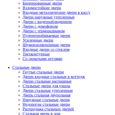
Бронированные двери
Взломостойкие двери
Входные металлические двери в кассу
Двери наружные утепленные
Двери с видеонаблюдением
Двери с домофоном
Двери с терморазрывом
Пуленепробиваемые двери
Усиленные двери
Шумоизоляционные двери
Входные двери со стеклом
Трехконтурные
Со скрытыми петлями
Стальные двери
Гнутые стальные двери
Двери входные стальные в коттедж
Двери стальные распашные
Стальные двери для улицы
Двери стальные утепленные
Дверь стальная двупольная
Наружные стальные двери
Недорогие стальные двери
Распродажа стальных дверей
Стальная дверь в дом