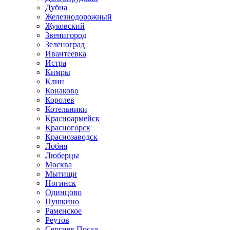
Дубна
Железнодорожный
Жуковский
Звенигород
Зеленоград
Ивантеевка
Истра
Кимры
Клин
Конаково
Королев
Котельники
Красноармейск
Красногорск
Краснозаводск
Лобня
Люберцы
Москва
Мытищи
Ногинск
Одинцово
Пушкино
Раменское
Реутов
Сергиев Посад