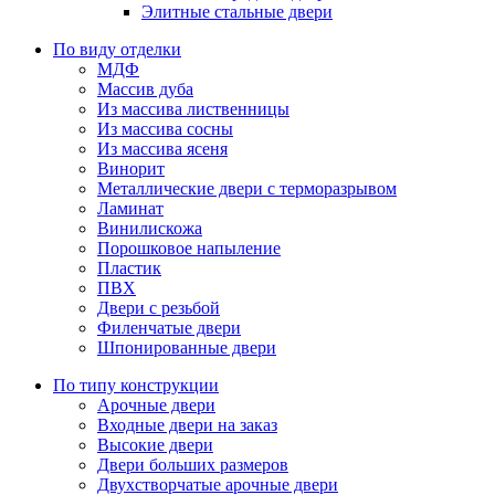
Элитные стальные двери
По виду отделки
МДФ
Массив дуба
Из массива лиственницы
Из массива сосны
Из массива ясеня
Винорит
Металлические двери с терморазрывом
Ламинат
Винилискожа
Порошковое напыление
Пластик
ПВХ
Двери с резьбой
Филенчатые двери
Шпонированные двери
По типу конструкции
Арочные двери
Входные двери на заказ
Высокие двери
Двери больших размеров
Двухстворчатые арочные двери