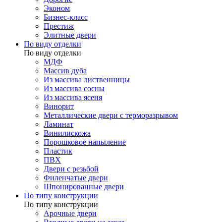
Эконом
Бизнес-класс
Престиж
Элитные двери
По виду отделки
По виду отделки
МДФ
Массив дуба
Из массива лиственницы
Из массива сосны
Из массива ясеня
Винорит
Металлические двери с терморазрывом
Ламинат
Винилискожа
Порошковое напыление
Пластик
ПВХ
Двери с резьбой
Филенчатые двери
Шпонированные двери
По типу конструкции
По типу конструкции
Арочные двери