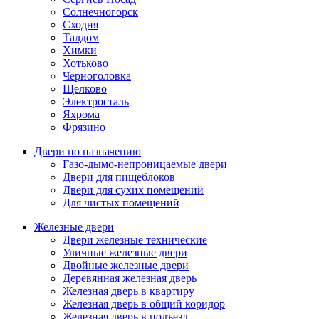
Солнечногорск
Сходня
Талдом
Химки
Хотьково
Черноголовка
Щелково
Электросталь
Яхрома
Фрязино
Двери по назначению
Газо-дымо-непроницаемые двери
Двери для пищеблоков
Двери для сухих помещений
Для чистых помещений
Железные двери
Двери железные технические
Уличные железные двери
Двойные железные двери
Деревянная железная дверь
Железная дверь в квартиру
Железная дверь в общий коридор
Железная дверь в подъезд