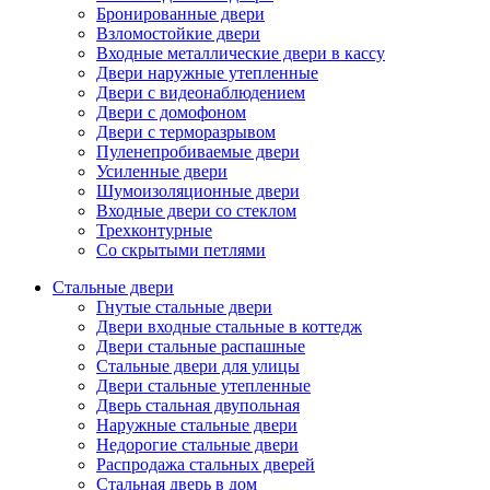
Бронированные двери
Взломостойкие двери
Входные металлические двери в кассу
Двери наружные утепленные
Двери с видеонаблюдением
Двери с домофоном
Двери с терморазрывом
Пуленепробиваемые двери
Усиленные двери
Шумоизоляционные двери
Входные двери со стеклом
Трехконтурные
Со скрытыми петлями
Стальные двери
Гнутые стальные двери
Двери входные стальные в коттедж
Двери стальные распашные
Стальные двери для улицы
Двери стальные утепленные
Дверь стальная двупольная
Наружные стальные двери
Недорогие стальные двери
Распродажа стальных дверей
Стальная дверь в дом