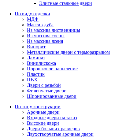
Элитные стальные двери
По виду отделки
МДФ
Массив дуба
Из массива лиственницы
Из массива сосны
Из массива ясеня
Винорит
Металлические двери с терморазрывом
Ламинат
Винилискожа
Порошковое напыление
Пластик
ПВХ
Двери с резьбой
Филенчатые двери
Шпонированные двери
По типу конструкции
Арочные двери
Входные двери на заказ
Высокие двери
Двери больших размеров
Двухстворчатые арочные двери