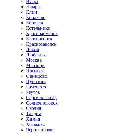
Истра
Кимры
Клин
Конаково
Королев
Котельники
Красноармейск
Красногорск
Краснозаводск
Лобня
Люберцы
Москва
Мытищи
Ногинск
Одинцово
Пушкино
Раменское
Реутов
Сергиев Посад
Солнечногорск
Сходня
Талдом
Химки
Хотьково
Черноголовка