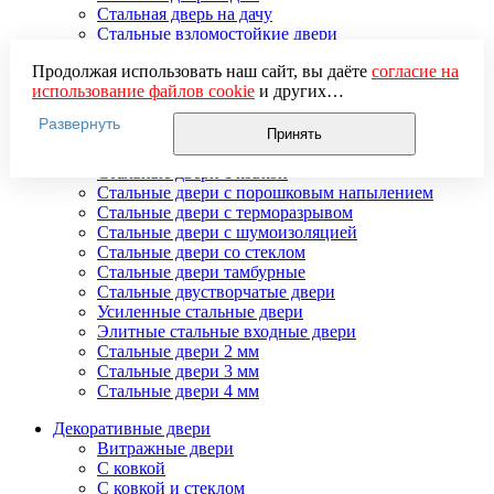
Стальная дверь на дачу
Стальные взломостойкие двери
Стальные входные двери в квартиру
Продолжая использовать наш сайт, вы даёте
согласие на
Стальные двери в подъезд
использование файлов cookie
и других
Стальные двери внутреннего открывания
пользовательских данных (включая IP-адрес, сведения о
Стальные двери массив
Развернуть
местоположении, устройстве, действиях на сайте и т. п.)
Стальные двери мдф
Принять
для функционирования сайта, проведения
Стальные двери с зеркалом
статистических исследований, ретаргетинга и
Стальные двери с ковкой
использования систем аналитики (например,
Стальные двери с порошковым напылением
Яндекс.Метрика), в соответствии с нашей
Политикой
Стальные двери с терморазрывом
обработки персональных данных.
Стальные двери с шумоизоляцией
Если вы не хотите, чтобы ваши данные обрабатывались,
Стальные двери со стеклом
настройте ограничения в браузере или покиньте сайт.
Стальные двери тамбурные
Стальные двустворчатые двери
Усиленные стальные двери
Элитные стальные входные двери
Стальные двери 2 мм
Стальные двери 3 мм
Стальные двери 4 мм
Декоративные двери
Витражные двери
С ковкой
С ковкой и стеклом