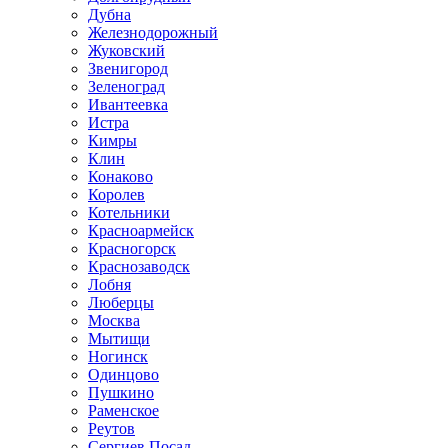
Дубна
Железнодорожный
Жуковский
Звенигород
Зеленоград
Ивантеевка
Истра
Кимры
Клин
Конаково
Королев
Котельники
Красноармейск
Красногорск
Краснозаводск
Лобня
Люберцы
Москва
Мытищи
Ногинск
Одинцово
Пушкино
Раменское
Реутов
Сергиев Посад