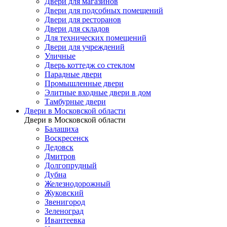
Двери для магазинов
Двери для подсобных помещений
Двери для ресторанов
Двери для складов
Для технических помещений
Двери для учреждений
Уличные
Дверь коттедж со стеклом
Парадные двери
Промышленные двери
Элитные входные двери в дом
Тамбурные двери
Двери в Московской области
Двери в Московской области
Балашиха
Воскресенск
Дедовск
Дмитров
Долгопрудный
Дубна
Железнодорожный
Жуковский
Звенигород
Зеленоград
Ивантеевка