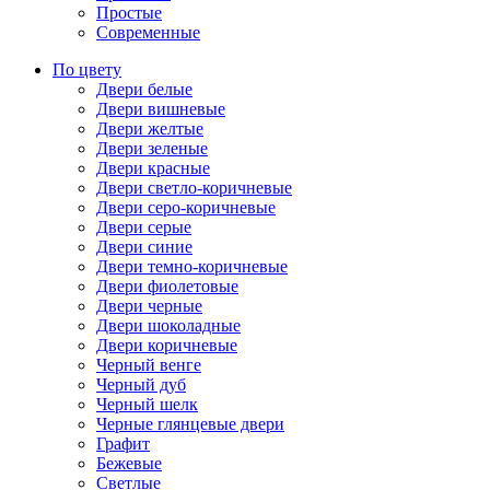
Простые
Современные
По цвету
Двери белые
Двери вишневые
Двери желтые
Двери зеленые
Двери красные
Двери светло-коричневые
Двери серо-коричневые
Двери серые
Двери синие
Двери темно-коричневые
Двери фиолетовые
Двери черные
Двери шоколадные
Двери коричневые
Черный венге
Черный дуб
Черный шелк
Черные глянцевые двери
Графит
Бежевые
Светлые