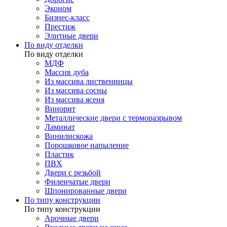
Эконом
Бизнес-класс
Престиж
Элитные двери
По виду отделки
По виду отделки
МДФ
Массив дуба
Из массива лиственницы
Из массива сосны
Из массива ясеня
Винорит
Металлические двери с терморазрывом
Ламинат
Винилискожа
Порошковое напыление
Пластик
ПВХ
Двери с резьбой
Филенчатые двери
Шпонированные двери
По типу конструкции
По типу конструкции
Арочные двери