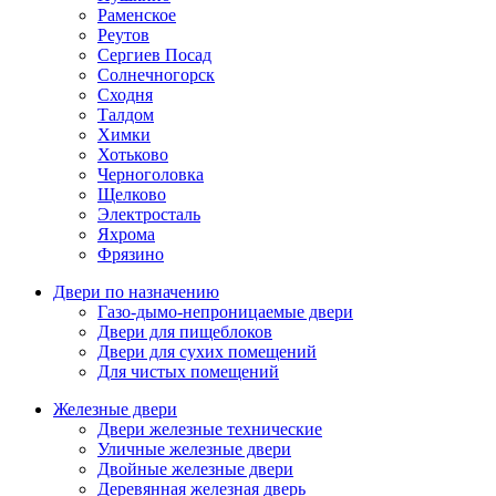
Раменское
Реутов
Сергиев Посад
Солнечногорск
Сходня
Талдом
Химки
Хотьково
Черноголовка
Щелково
Электросталь
Яхрома
Фрязино
Двери по назначению
Газо-дымо-непроницаемые двери
Двери для пищеблоков
Двери для сухих помещений
Для чистых помещений
Железные двери
Двери железные технические
Уличные железные двери
Двойные железные двери
Деревянная железная дверь