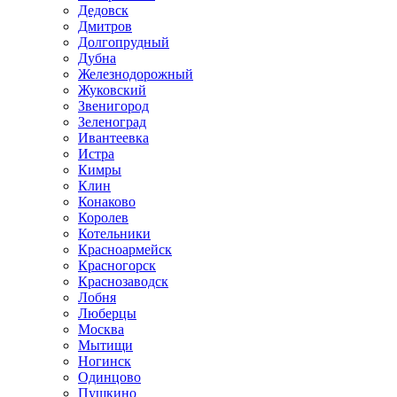
Дедовск
Дмитров
Долгопрудный
Дубна
Железнодорожный
Жуковский
Звенигород
Зеленоград
Ивантеевка
Истра
Кимры
Клин
Конаково
Королев
Котельники
Красноармейск
Красногорск
Краснозаводск
Лобня
Люберцы
Москва
Мытищи
Ногинск
Одинцово
Пушкино