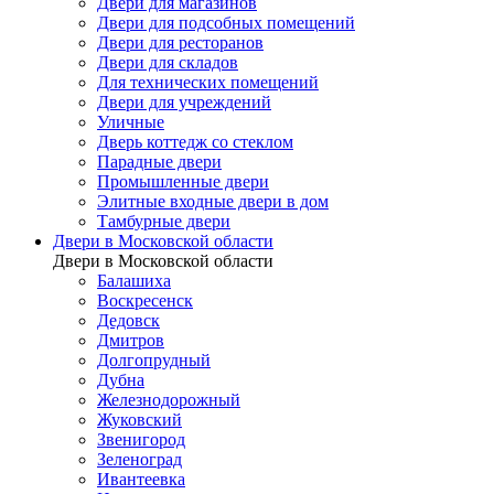
Двери для магазинов
Двери для подсобных помещений
Двери для ресторанов
Двери для складов
Для технических помещений
Двери для учреждений
Уличные
Дверь коттедж со стеклом
Парадные двери
Промышленные двери
Элитные входные двери в дом
Тамбурные двери
Двери в Московской области
Двери в Московской области
Балашиха
Воскресенск
Дедовск
Дмитров
Долгопрудный
Дубна
Железнодорожный
Жуковский
Звенигород
Зеленоград
Ивантеевка