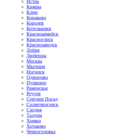
Истра
Кимры
Клин
Конаково
Королев
Котельники
Красноармейск
Красногорск
Краснозаводск
Лобня
Люберцы
Москва
Мытищи
Ногинск
Одинцово
Пушкино
Раменское
Реутов
Сергиев Посад
Солнечногорск
Сходня
Талдом
Химки
Хотьково
Черноголовка