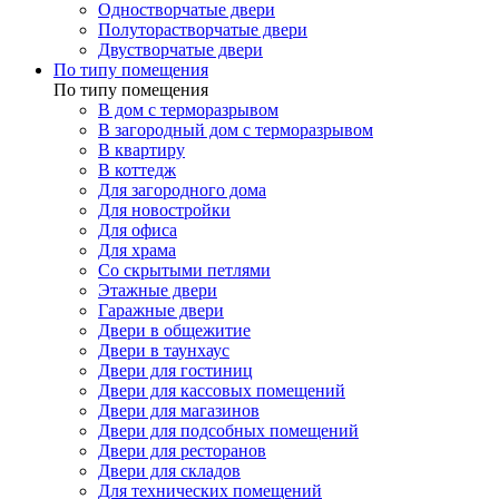
Одностворчатые двери
Полуторастворчатые двери
Двустворчатые двери
По типу помещения
По типу помещения
В дом с терморазрывом
В загородный дом с терморазрывом
В квартиру
В коттедж
Для загородного дома
Для новостройки
Для офиса
Для храма
Со скрытыми петлями
Этажные двери
Гаражные двери
Двери в общежитие
Двери в таунхаус
Двери для гостиниц
Двери для кассовых помещений
Двери для магазинов
Двери для подсобных помещений
Двери для ресторанов
Двери для складов
Для технических помещений