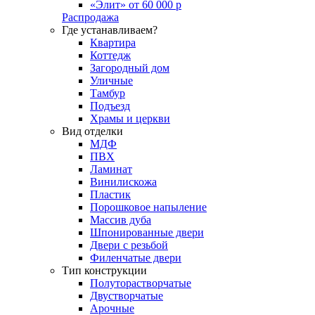
«Элит» от 60 000 р
Распродажа
Где устанавливаем?
Квартира
Коттедж
Загородный дом
Уличные
Тамбур
Подъезд
Храмы и церкви
Вид отделки
МДФ
ПВХ
Ламинат
Винилискожа
Пластик
Порошковое напыление
Массив дуба
Шпонированные двери
Двери с резьбой
Филенчатые двери
Тип конструкции
Полуторастворчатые
Двустворчатые
Арочные