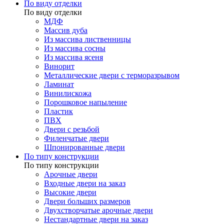
По виду отделки
По виду отделки
МДФ
Массив дуба
Из массива лиственницы
Из массива сосны
Из массива ясеня
Винорит
Металлические двери с терморазрывом
Ламинат
Винилискожа
Порошковое напыление
Пластик
ПВХ
Двери с резьбой
Филенчатые двери
Шпонированные двери
По типу конструкции
По типу конструкции
Арочные двери
Входные двери на заказ
Высокие двери
Двери больших размеров
Двухстворчатые арочные двери
Нестандартные двери на заказ