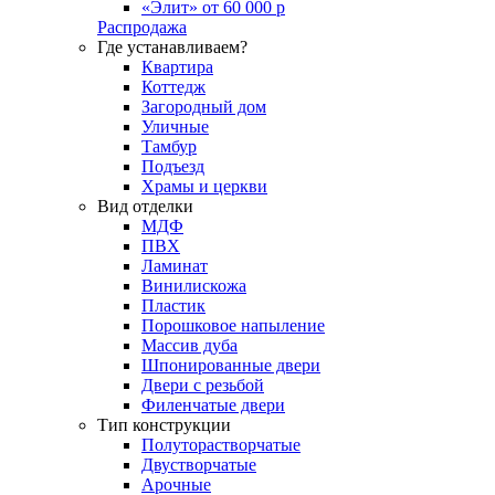
«Элит» от 60 000 р
Распродажа
Где устанавливаем?
Квартира
Коттедж
Загородный дом
Уличные
Тамбур
Подъезд
Храмы и церкви
Вид отделки
МДФ
ПВХ
Ламинат
Винилискожа
Пластик
Порошковое напыление
Массив дуба
Шпонированные двери
Двери с резьбой
Филенчатые двери
Тип конструкции
Полуторастворчатые
Двустворчатые
Арочные