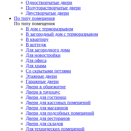
Одностворчатые двери
Полуторастворчатые двери
Двустворчатые двери
По типу помещения
По типу помещения
В дом с терморазрывом
В загородный дом с терморазрывом
В квартиру
В коттедж
Для загородного дома
Для новостройки
Для офиса
Для храма
Со скрытыми петлями
Этажные двери
Гаражные двери
Двери в общежитие
Двери в таунхаус
Двери для гостиниц
Двери для кассовых помещений
Двери для магазинов
Двери для подсобных помещений
Двери для ресторанов
Двери для складов
Для технических помещений