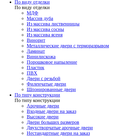
По виду отделки
По виду отделки
МДФ
Массив дуба
Из массива лиственницы
Из массива сосны
Из массива ясеня
Винорит
Металлические двери с терморазрывом
Ламинат
Винилискожа
Порошковое напыление
Пластик
ПВХ
Двери с резьбой
Филенчатые двери
Шпонированные двери
По типу конструкции
По типу конструкции
Арочные двери
Входные двери на заказ
Высокие двери
Двери больших размеров
Двухстворчатые арочные двери
Нестандартные двери на заказ