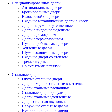
Специализированные двери
Антивандальные двери
Бронированные двери
Взломостойкие двери
Входные металлические двери в кассу
Двери наружные утепленные
Двери с видеонаблюдением
Двери с домофоном
Двери с терморазрывом
Пуленепробиваемые двери
Усиленные двери
Шумоизоляционные двери
Входные двери со стеклом
Трехконтурные
Со скрытыми петлями
Стальные двери
Гнутые стальные двери
Двери входные стальные в коттедж
Двери стальные распашные
Стальные двери для улицы
Двери стальные утепленные
Дверь стальная двупольная
Наружные стальные двери
Недорогие стальные двери