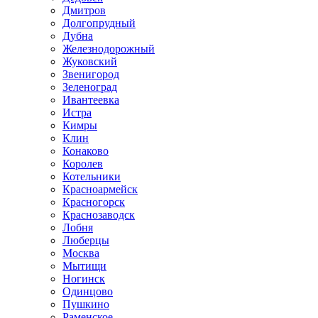
Дмитров
Долгопрудный
Дубна
Железнодорожный
Жуковский
Звенигород
Зеленоград
Ивантеевка
Истра
Кимры
Клин
Конаково
Королев
Котельники
Красноармейск
Красногорск
Краснозаводск
Лобня
Люберцы
Москва
Мытищи
Ногинск
Одинцово
Пушкино
Раменское