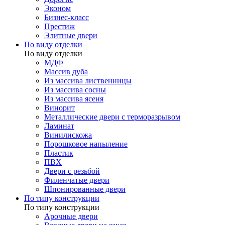
Эконом
Бизнес-класс
Престиж
Элитные двери
По виду отделки
По виду отделки
МДФ
Массив дуба
Из массива лиственницы
Из массива сосны
Из массива ясеня
Винорит
Металлические двери с терморазрывом
Ламинат
Винилискожа
Порошковое напыление
Пластик
ПВХ
Двери с резьбой
Филенчатые двери
Шпонированные двери
По типу конструкции
По типу конструкции
Арочные двери