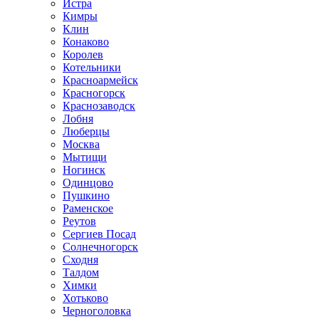
Истра
Кимры
Клин
Конаково
Королев
Котельники
Красноармейск
Красногорск
Краснозаводск
Лобня
Люберцы
Москва
Мытищи
Ногинск
Одинцово
Пушкино
Раменское
Реутов
Сергиев Посад
Солнечногорск
Сходня
Талдом
Химки
Хотьково
Черноголовка