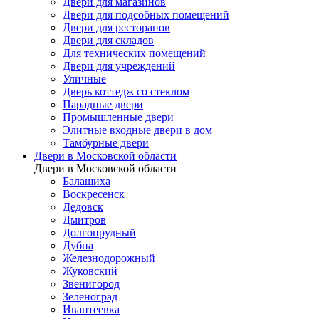
Двери для магазинов
Двери для подсобных помещений
Двери для ресторанов
Двери для складов
Для технических помещений
Двери для учреждений
Уличные
Дверь коттедж со стеклом
Парадные двери
Промышленные двери
Элитные входные двери в дом
Тамбурные двери
Двери в Московской области
Двери в Московской области
Балашиха
Воскресенск
Дедовск
Дмитров
Долгопрудный
Дубна
Железнодорожный
Жуковский
Звенигород
Зеленоград
Ивантеевка