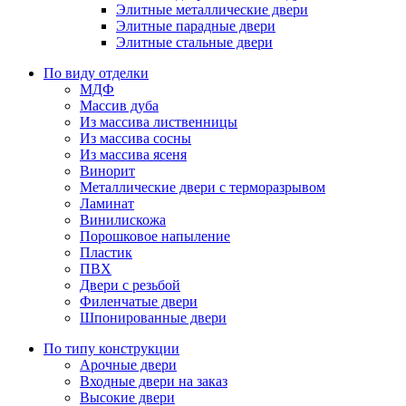
Элитные металлические двери
Элитные парадные двери
Элитные стальные двери
По виду отделки
МДФ
Массив дуба
Из массива лиственницы
Из массива сосны
Из массива ясеня
Винорит
Металлические двери с терморазрывом
Ламинат
Винилискожа
Порошковое напыление
Пластик
ПВХ
Двери с резьбой
Филенчатые двери
Шпонированные двери
По типу конструкции
Арочные двери
Входные двери на заказ
Высокие двери