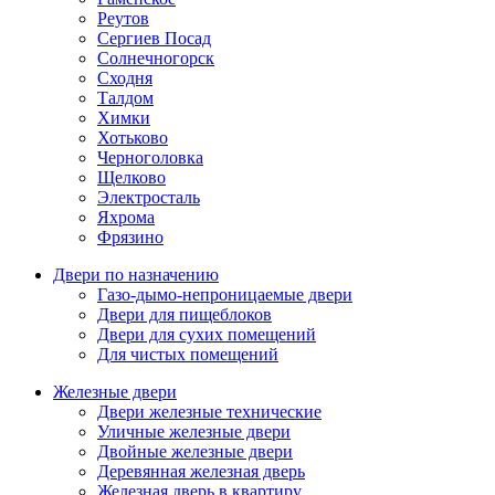
Реутов
Сергиев Посад
Солнечногорск
Сходня
Талдом
Химки
Хотьково
Черноголовка
Щелково
Электросталь
Яхрома
Фрязино
Двери по назначению
Газо-дымо-непроницаемые двери
Двери для пищеблоков
Двери для сухих помещений
Для чистых помещений
Железные двери
Двери железные технические
Уличные железные двери
Двойные железные двери
Деревянная железная дверь
Железная дверь в квартиру