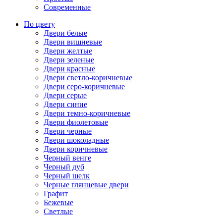
Современные
По цвету
Двери белые
Двери вишневые
Двери желтые
Двери зеленые
Двери красные
Двери светло-коричневые
Двери серо-коричневые
Двери серые
Двери синие
Двери темно-коричневые
Двери фиолетовые
Двери черные
Двери шоколадные
Двери коричневые
Черный венге
Черный дуб
Черный шелк
Черные глянцевые двери
Графит
Бежевые
Светлые