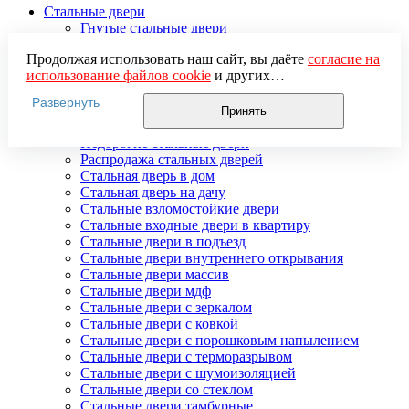
Стальные двери
Гнутые стальные двери
Двери входные стальные в коттедж
Продолжая использовать наш сайт, вы даёте
согласие на
Двери стальные распашные
использование файлов cookie
и других
Стальные двери для улицы
пользовательских данных (включая IP-адрес, сведения о
Двери стальные утепленные
Развернуть
местоположении, устройстве, действиях на сайте и т. п.)
Дверь стальная двупольная
Принять
для функционирования сайта, проведения
Наружные стальные двери
статистических исследований, ретаргетинга и
Недорогие стальные двери
использования систем аналитики (например,
Распродажа стальных дверей
Яндекс.Метрика), в соответствии с нашей
Политикой
Стальная дверь в дом
обработки персональных данных.
Стальная дверь на дачу
Если вы не хотите, чтобы ваши данные обрабатывались,
Стальные взломостойкие двери
настройте ограничения в браузере или покиньте сайт.
Стальные входные двери в квартиру
Стальные двери в подъезд
Стальные двери внутреннего открывания
Стальные двери массив
Стальные двери мдф
Стальные двери с зеркалом
Стальные двери с ковкой
Стальные двери с порошковым напылением
Стальные двери с терморазрывом
Стальные двери с шумоизоляцией
Стальные двери со стеклом
Стальные двери тамбурные