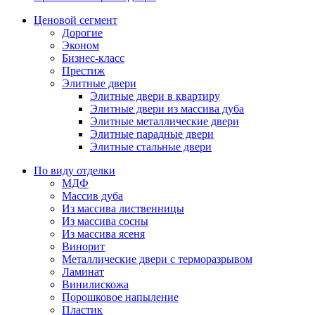
Ценовой сегмент
Дорогие
Эконом
Бизнес-класс
Престиж
Элитные двери
Элитные двери в квартиру
Элитные двери из массива дуба
Элитные металлические двери
Элитные парадные двери
Элитные стальные двери
По виду отделки
МДФ
Массив дуба
Из массива лиственницы
Из массива сосны
Из массива ясеня
Винорит
Металлические двери с терморазрывом
Ламинат
Винилискожа
Порошковое напыление
Пластик