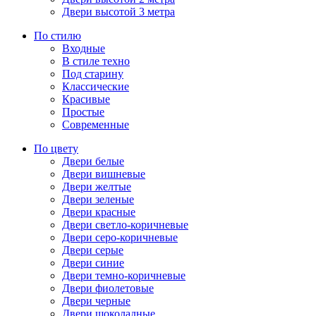
Двери высотой 3 метра
По стилю
Входные
В стиле техно
Под старину
Классические
Красивые
Простые
Современные
По цвету
Двери белые
Двери вишневые
Двери желтые
Двери зеленые
Двери красные
Двери светло-коричневые
Двери серо-коричневые
Двери серые
Двери синие
Двери темно-коричневые
Двери фиолетовые
Двери черные
Двери шоколадные