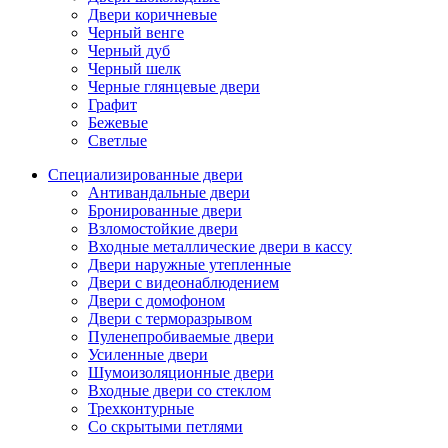
Двери коричневые
Черный венге
Черный дуб
Черный шелк
Черные глянцевые двери
Графит
Бежевые
Светлые
Специализированные двери
Антивандальные двери
Бронированные двери
Взломостойкие двери
Входные металлические двери в кассу
Двери наружные утепленные
Двери с видеонаблюдением
Двери с домофоном
Двери с терморазрывом
Пуленепробиваемые двери
Усиленные двери
Шумоизоляционные двери
Входные двери со стеклом
Трехконтурные
Со скрытыми петлями