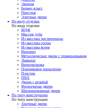
Эконом
Бизнес-класс
Престиж
Элитные двери
По виду отделки
По виду отделки
МДФ
Массив дуба
Из массива лиственницы
Из массива сосны
Из массива ясеня
Винорит
Металлические двери с терморазрывом
Ламинат
Винилискожа
Порошковое напыление
Пластик
ПВХ
Двери с резьбой
Филенчатые двери
Шпонированные двери
По типу конструкции
По типу конструкции
Арочные двери