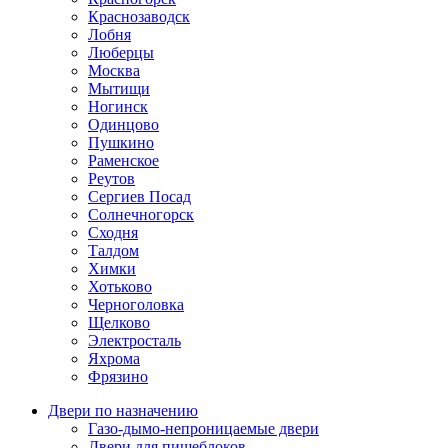
Краснозаводск
Лобня
Люберцы
Москва
Мытищи
Ногинск
Одинцово
Пушкино
Раменское
Реутов
Сергиев Посад
Солнечногорск
Сходня
Талдом
Химки
Хотьково
Черноголовка
Щелково
Электросталь
Яхрома
Фрязино
Двери по назначению
Газо-дымо-непроницаемые двери
Двери для пищеблоков