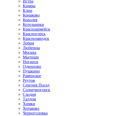
Истра
Кимры
Клин
Конаково
Королев
Котельники
Красноармейск
Красногорск
Краснозаводск
Лобня
Люберцы
Москва
Мытищи
Ногинск
Одинцово
Пушкино
Раменское
Реутов
Сергиев Посад
Солнечногорск
Сходня
Талдом
Химки
Хотьково
Черноголовка