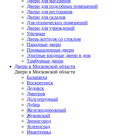
Двери для магазинов
Двери для подсобных помещений
Двери для ресторанов
Двери для складов
Для технических помещений
Двери для учреждений
Уличные
Дверь коттедж со стеклом
Парадные двери
Промышленные двери
Элитные входные двери в дом
Тамбурные двери
Двери в Московской области
Двери в Московской области
Балашиха
Воскресенск
Дедовск
Дмитров
Долгопрудный
Дубна
Железнодорожный
Жуковский
Звенигород
Зеленоград
Ивантеевка