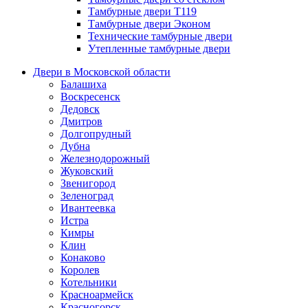
Тамбурные двери Т119
Тамбурные двери Эконом
Технические тамбурные двери
Утепленные тамбурные двери
Двери в Московской области
Балашиха
Воскресенск
Дедовск
Дмитров
Долгопрудный
Дубна
Железнодорожный
Жуковский
Звенигород
Зеленоград
Ивантеевка
Истра
Кимры
Клин
Конаково
Королев
Котельники
Красноармейск
Красногорск