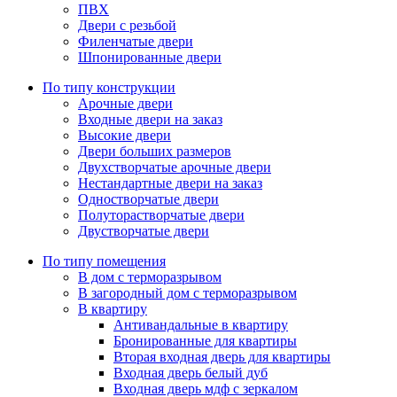
ПВХ
Двери с резьбой
Филенчатые двери
Шпонированные двери
По типу конструкции
Арочные двери
Входные двери на заказ
Высокие двери
Двери больших размеров
Двухстворчатые арочные двери
Нестандартные двери на заказ
Одностворчатые двери
Полуторастворчатые двери
Двустворчатые двери
По типу помещения
В дом с терморазрывом
В загородный дом с терморазрывом
В квартиру
Антивандальные в квартиру
Бронированные для квартиры
Вторая входная дверь для квартиры
Входная дверь белый дуб
Входная дверь мдф с зеркалом