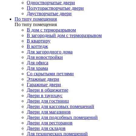
Одностворчатые двери
Полуторастворчатые двери
Двустворчатые двери
По типу помещения
По типу помещения
В дом с терморазрывом
В загородный дом с терморазрывом
В квартиру
В коттедж
Для загородного дома
Для новостройки
Для офиса
Для храма
Со скрытыми петлями
Этажные двери
Гаражные двери
Двери в общежитие
Двери в таунхаус
Двери для гостиниц
Двери для кассовых помещений
Двери для магазинов
Двери для подсобных помещений
Двери для ресторанов
Двери для складов
Для технических помещений