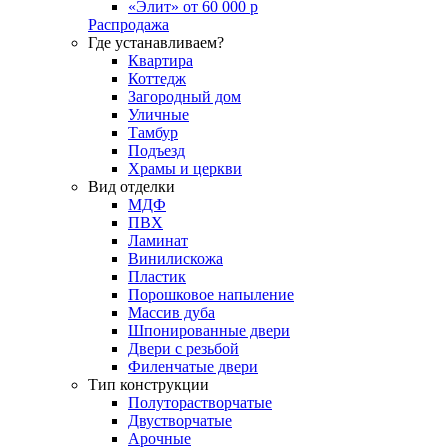
«Элит» от 60 000 р
Распродажа
Где устанавливаем?
Квартира
Коттедж
Загородный дом
Уличные
Тамбур
Подъезд
Храмы и церкви
Вид отделки
МДФ
ПВХ
Ламинат
Винилискожа
Пластик
Порошковое напыление
Массив дуба
Шпонированные двери
Двери с резьбой
Филенчатые двери
Тип конструкции
Полуторастворчатые
Двустворчатые
Арочные