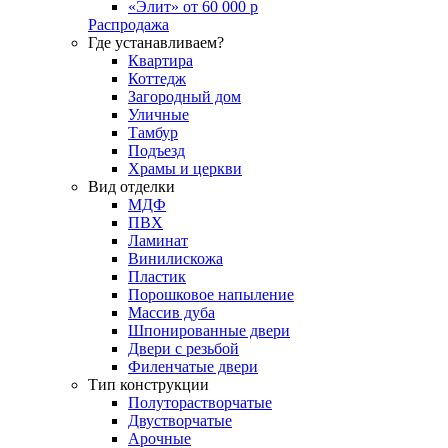
«Элит» от 60 000 р
Распродажа
Где устанавливаем?
Квартира
Коттедж
Загородный дом
Уличные
Тамбур
Подъезд
Храмы и церкви
Вид отделки
МДФ
ПВХ
Ламинат
Винилискожа
Пластик
Порошковое напыление
Массив дуба
Шпонированные двери
Двери с резьбой
Филенчатые двери
Тип конструкции
Полуторастворчатые
Двустворчатые
Арочные