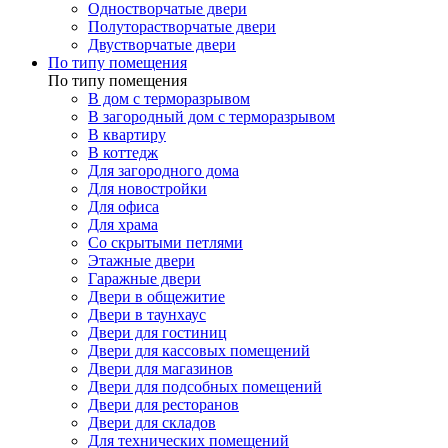
Одностворчатые двери
Полуторастворчатые двери
Двустворчатые двери
По типу помещения
По типу помещения
В дом с терморазрывом
В загородный дом с терморазрывом
В квартиру
В коттедж
Для загородного дома
Для новостройки
Для офиса
Для храма
Со скрытыми петлями
Этажные двери
Гаражные двери
Двери в общежитие
Двери в таунхаус
Двери для гостиниц
Двери для кассовых помещений
Двери для магазинов
Двери для подсобных помещений
Двери для ресторанов
Двери для складов
Для технических помещений