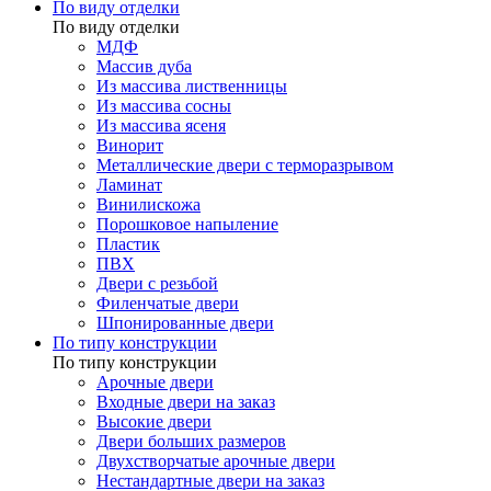
По виду отделки
По виду отделки
МДФ
Массив дуба
Из массива лиственницы
Из массива сосны
Из массива ясеня
Винорит
Металлические двери с терморазрывом
Ламинат
Винилискожа
Порошковое напыление
Пластик
ПВХ
Двери с резьбой
Филенчатые двери
Шпонированные двери
По типу конструкции
По типу конструкции
Арочные двери
Входные двери на заказ
Высокие двери
Двери больших размеров
Двухстворчатые арочные двери
Нестандартные двери на заказ