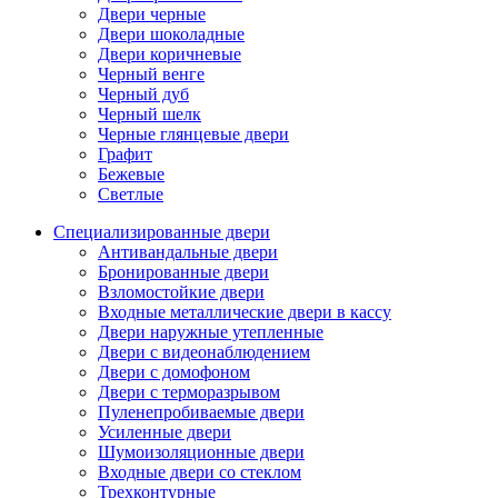
Двери черные
Двери шоколадные
Двери коричневые
Черный венге
Черный дуб
Черный шелк
Черные глянцевые двери
Графит
Бежевые
Светлые
Специализированные двери
Антивандальные двери
Бронированные двери
Взломостойкие двери
Входные металлические двери в кассу
Двери наружные утепленные
Двери с видеонаблюдением
Двери с домофоном
Двери с терморазрывом
Пуленепробиваемые двери
Усиленные двери
Шумоизоляционные двери
Входные двери со стеклом
Трехконтурные