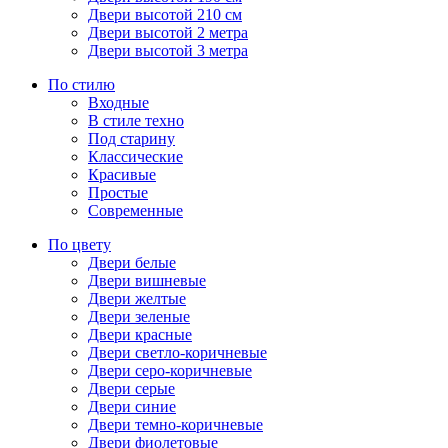
Двери высотой 210 см
Двери высотой 2 метра
Двери высотой 3 метра
По стилю
Входные
В стиле техно
Под старину
Классические
Красивые
Простые
Современные
По цвету
Двери белые
Двери вишневые
Двери желтые
Двери зеленые
Двери красные
Двери светло-коричневые
Двери серо-коричневые
Двери серые
Двери синие
Двери темно-коричневые
Двери фиолетовые