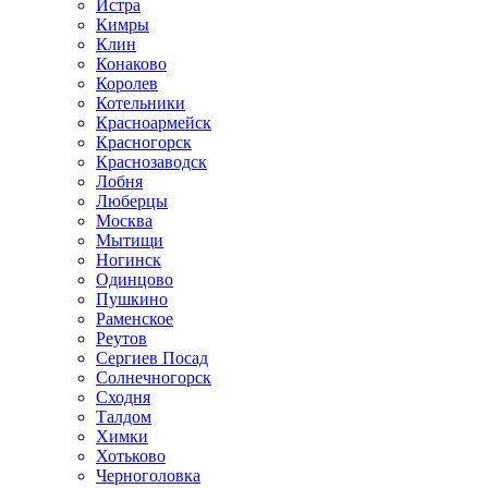
Истра
Кимры
Клин
Конаково
Королев
Котельники
Красноармейск
Красногорск
Краснозаводск
Лобня
Люберцы
Москва
Мытищи
Ногинск
Одинцово
Пушкино
Раменское
Реутов
Сергиев Посад
Солнечногорск
Сходня
Талдом
Химки
Хотьково
Черноголовка