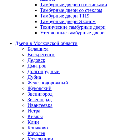
Тамбурные двери со вставками
Тамбурные двери со стеклом
Тамбурные двери Т119
Тамбурные двери Эконом
Технические тамбурные двери
Утепленные тамбурные двери
Двери в Московской области
Балашиха
Воскресенск
Дедовск
Дмитров
Долгопрудный
Дубна
Железнодорожный
Жуковский
Звенигород
Зеленоград
Ивантеевка
Истра
Кимры
Клин
Конаково
Королев
Котельники