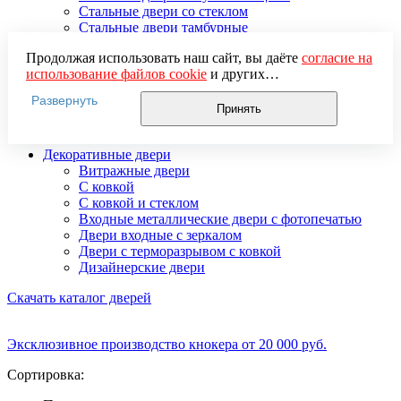
Стальные двери со стеклом
Стальные двери тамбурные
Стальные двустворчатые двери
Продолжая использовать наш сайт, вы даёте
согласие на
Усиленные стальные двери
использование файлов cookie
и других
Элитные стальные входные двери
пользовательских данных (включая IP-адрес, сведения о
Стальные двери 2 мм
Развернуть
местоположении, устройстве, действиях на сайте и т. п.)
Стальные двери 3 мм
Принять
для функционирования сайта, проведения
Стальные двери 4 мм
статистических исследований, ретаргетинга и
Декоративные двери
использования систем аналитики (например,
Витражные двери
Яндекс.Метрика), в соответствии с нашей
Политикой
С ковкой
обработки персональных данных.
С ковкой и стеклом
Если вы не хотите, чтобы ваши данные обрабатывались,
Входные металлические двери с фотопечатью
настройте ограничения в браузере или покиньте сайт.
Двери входные с зеркалом
Двери с терморазрывом с ковкой
Дизайнерские двери
Скачать каталог дверей
Эксклюзивное производство кнокера от 20 000 руб.
Сортировка: