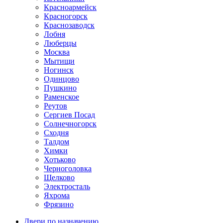
Красноармейск
Красногорск
Краснозаводск
Лобня
Люберцы
Москва
Мытищи
Ногинск
Одинцово
Пушкино
Раменское
Реутов
Сергиев Посад
Солнечногорск
Сходня
Талдом
Химки
Хотьково
Черноголовка
Щелково
Электросталь
Яхрома
Фрязино
Двери по назначению