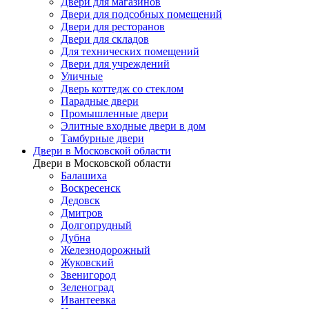
Двери для магазинов
Двери для подсобных помещений
Двери для ресторанов
Двери для складов
Для технических помещений
Двери для учреждений
Уличные
Дверь коттедж со стеклом
Парадные двери
Промышленные двери
Элитные входные двери в дом
Тамбурные двери
Двери в Московской области
Двери в Московской области
Балашиха
Воскресенск
Дедовск
Дмитров
Долгопрудный
Дубна
Железнодорожный
Жуковский
Звенигород
Зеленоград
Ивантеевка