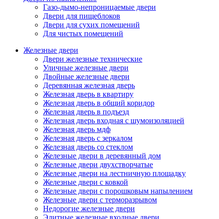
Газо-дымо-непроницаемые двери
Двери для пищеблоков
Двери для сухих помещений
Для чистых помещений
Железные двери
Двери железные технические
Уличные железные двери
Двойные железные двери
Деревянная железная дверь
Железная дверь в квартиру
Железная дверь в общий коридор
Железная дверь в подъезд
Железная дверь входная с шумоизоляцией
Железная дверь мдф
Железная дверь с зеркалом
Железная дверь со стеклом
Железные двери в деревянный дом
Железные двери двухстворчатые
Железные двери на лестничную площадку
Железные двери с ковкой
Железные двери с порошковым напылением
Железные двери с терморазрывом
Недорогие железные двери
Элитные железные входные двери