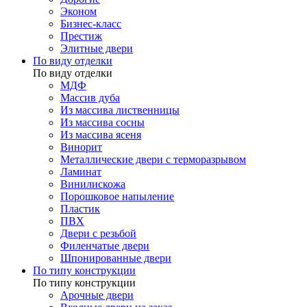
Эконом
Бизнес-класс
Престиж
Элитные двери
По виду отделки
По виду отделки
МДФ
Массив дуба
Из массива лиственницы
Из массива сосны
Из массива ясеня
Винорит
Металлические двери с терморазрывом
Ламинат
Винилискожа
Порошковое напыление
Пластик
ПВХ
Двери с резьбой
Филенчатые двери
Шпонированные двери
По типу конструкции
По типу конструкции
Арочные двери