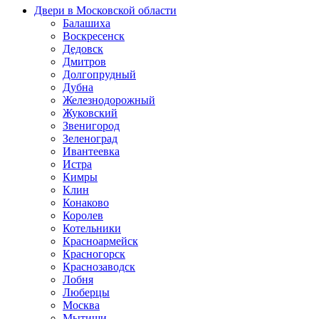
Двери в Московской области
Балашиха
Воскресенск
Дедовск
Дмитров
Долгопрудный
Дубна
Железнодорожный
Жуковский
Звенигород
Зеленоград
Ивантеевка
Истра
Кимры
Клин
Конаково
Королев
Котельники
Красноармейск
Красногорск
Краснозаводск
Лобня
Люберцы
Москва
Мытищи