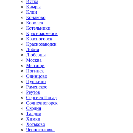
Истра
Кимры
Клин
Конаково
Королев
Котельники
Красноармейск
Красногорск
Краснозаводск
Лобня
Люберцы
Москва
Мытищи
Ногинск
Одинцово
Пушкино
Раменское
Реутов
Сергиев Посад
Солнечногорск
Сходня
Талдом
Химки
Хотьково
Черноголовка