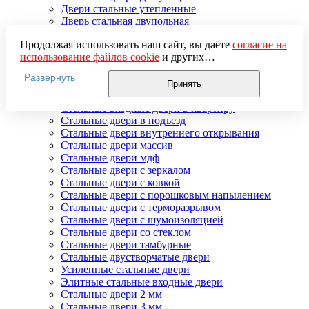
Двери стальные утепленные
Дверь стальная двупольная
Наружные стальные двери
Продолжая использовать наш сайт, вы даёте
согласие на
Недорогие стальные двери
использование файлов cookie
и других
Распродажа стальных дверей
пользовательских данных (включая IP-адрес, сведения о
Стальная дверь в дом
Развернуть
местоположении, устройстве, действиях на сайте и т. п.)
Стальная дверь на дачу
Принять
для функционирования сайта, проведения
Стальные взломостойкие двери
статистических исследований, ретаргетинга и
Стальные входные двери в квартиру
использования систем аналитики (например,
Стальные двери в подъезд
Яндекс.Метрика), в соответствии с нашей
Политикой
Стальные двери внутреннего открывания
обработки персональных данных.
Стальные двери массив
Если вы не хотите, чтобы ваши данные обрабатывались,
Стальные двери мдф
настройте ограничения в браузере или покиньте сайт.
Стальные двери с зеркалом
Стальные двери с ковкой
Стальные двери с порошковым напылением
Стальные двери с терморазрывом
Стальные двери с шумоизоляцией
Стальные двери со стеклом
Стальные двери тамбурные
Стальные двустворчатые двери
Усиленные стальные двери
Элитные стальные входные двери
Стальные двери 2 мм
Стальные двери 3 мм