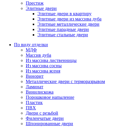
Престиж
Элитные двери
Элитные двери в квартиру
Элитные двери из массива дуба
Элитные металлические двери
Элитные парадные двери
Элитные стальные двери
По виду отделки
МДФ
Массив дуба
Из массива лиственницы
Из массива сосны
Из массива ясеня
Винорит
Металлические двери с терморазрывом
Ламинат
Винилискожа
Порошковое напыление
Пластик
ПВХ
Двери с резьбой
Филенчатые двери
Шпонированные двери