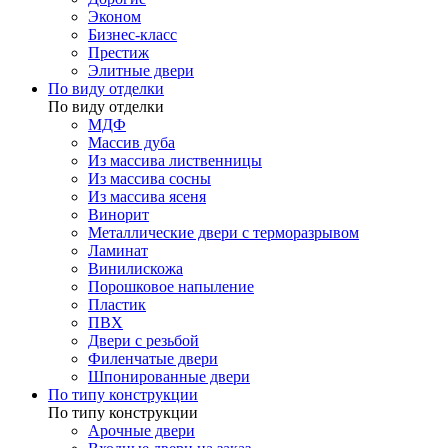
Эконом
Бизнес-класс
Престиж
Элитные двери
По виду отделки
По виду отделки
МДФ
Массив дуба
Из массива лиственницы
Из массива сосны
Из массива ясеня
Винорит
Металлические двери с терморазрывом
Ламинат
Винилискожа
Порошковое напыление
Пластик
ПВХ
Двери с резьбой
Филенчатые двери
Шпонированные двери
По типу конструкции
По типу конструкции
Арочные двери