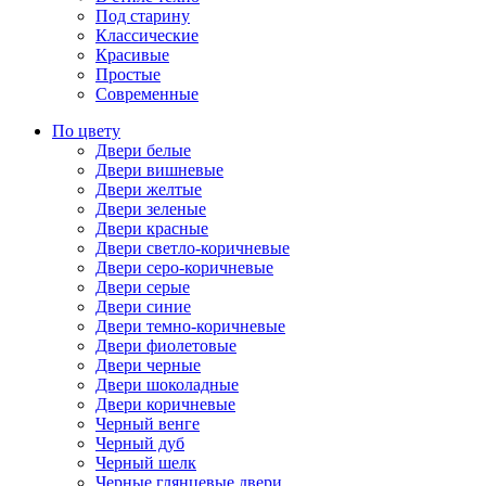
Под старину
Классические
Красивые
Простые
Современные
По цвету
Двери белые
Двери вишневые
Двери желтые
Двери зеленые
Двери красные
Двери светло-коричневые
Двери серо-коричневые
Двери серые
Двери синие
Двери темно-коричневые
Двери фиолетовые
Двери черные
Двери шоколадные
Двери коричневые
Черный венге
Черный дуб
Черный шелк
Черные глянцевые двери