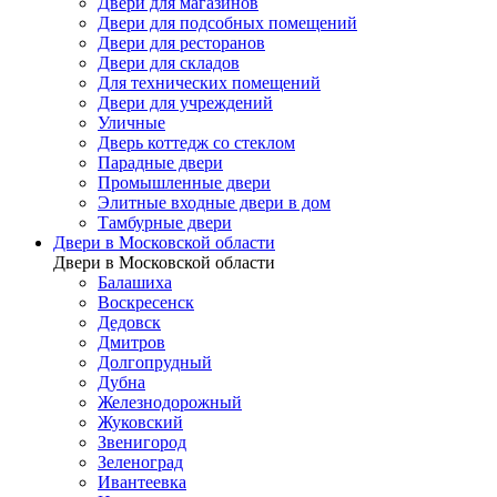
Двери для магазинов
Двери для подсобных помещений
Двери для ресторанов
Двери для складов
Для технических помещений
Двери для учреждений
Уличные
Дверь коттедж со стеклом
Парадные двери
Промышленные двери
Элитные входные двери в дом
Тамбурные двери
Двери в Московской области
Двери в Московской области
Балашиха
Воскресенск
Дедовск
Дмитров
Долгопрудный
Дубна
Железнодорожный
Жуковский
Звенигород
Зеленоград
Ивантеевка