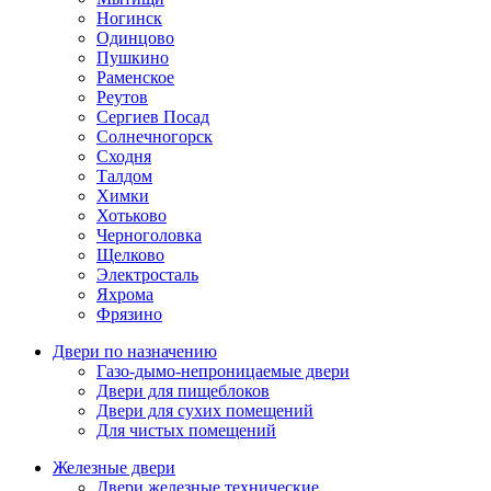
Ногинск
Одинцово
Пушкино
Раменское
Реутов
Сергиев Посад
Солнечногорск
Сходня
Талдом
Химки
Хотьково
Черноголовка
Щелково
Электросталь
Яхрома
Фрязино
Двери по назначению
Газо-дымо-непроницаемые двери
Двери для пищеблоков
Двери для сухих помещений
Для чистых помещений
Железные двери
Двери железные технические