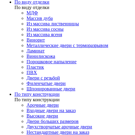
По виду отделки
По виду отделки
МДФ
Массив дуба
Из массива лиственницы
Из массива сосны
Из массива ясеня
Винорит
Металлические двери с терморазрывом
Ламинат
Винилискожа
Порошковое напыление
Пластик
ПВХ
Двери с резьбой
Филенчатые двери
Шпонированные двери
По типу конструкции
По типу конструкции
Арочные двери
Входные двери на заказ
Высокие двери
Двери больших размеров
Двухстворчатые арочные двери
Нестандартные двери на заказ