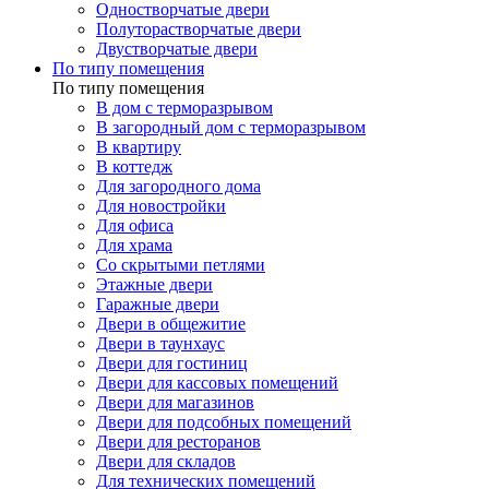
Одностворчатые двери
Полуторастворчатые двери
Двустворчатые двери
По типу помещения
По типу помещения
В дом с терморазрывом
В загородный дом с терморазрывом
В квартиру
В коттедж
Для загородного дома
Для новостройки
Для офиса
Для храма
Со скрытыми петлями
Этажные двери
Гаражные двери
Двери в общежитие
Двери в таунхаус
Двери для гостиниц
Двери для кассовых помещений
Двери для магазинов
Двери для подсобных помещений
Двери для ресторанов
Двери для складов
Для технических помещений