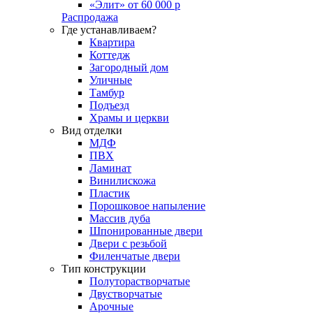
«Элит» от 60 000 р
Распродажа
Где устанавливаем?
Квартира
Коттедж
Загородный дом
Уличные
Тамбур
Подъезд
Храмы и церкви
Вид отделки
МДФ
ПВХ
Ламинат
Винилискожа
Пластик
Порошковое напыление
Массив дуба
Шпонированные двери
Двери с резьбой
Филенчатые двери
Тип конструкции
Полуторастворчатые
Двустворчатые
Арочные