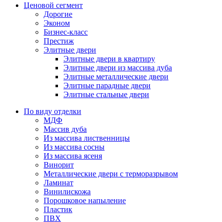
Ценовой сегмент
Дорогие
Эконом
Бизнес-класс
Престиж
Элитные двери
Элитные двери в квартиру
Элитные двери из массива дуба
Элитные металлические двери
Элитные парадные двери
Элитные стальные двери
По виду отделки
МДФ
Массив дуба
Из массива лиственницы
Из массива сосны
Из массива ясеня
Винорит
Металлические двери с терморазрывом
Ламинат
Винилискожа
Порошковое напыление
Пластик
ПВХ