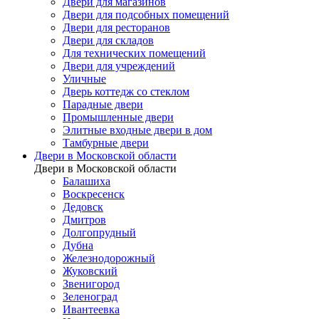
Двери для магазинов
Двери для подсобных помещений
Двери для ресторанов
Двери для складов
Для технических помещений
Двери для учреждений
Уличные
Дверь коттедж со стеклом
Парадные двери
Промышленные двери
Элитные входные двери в дом
Тамбурные двери
Двери в Московской области
Двери в Московской области
Балашиха
Воскресенск
Дедовск
Дмитров
Долгопрудный
Дубна
Железнодорожный
Жуковский
Звенигород
Зеленоград
Ивантеевка