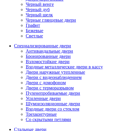
Черный венге
Черный дуб
Черный шелк
Черные глянцевые двери
Графит
Бежевые
Светлые
Специализированные двери
Антивандальные двери
Бронированные двери
Взломостойкие двери
Входные металлические двери в кассу
Двери наружные утепленные
Двери с видеонаблюдением
Двери с домофоном
Двери с терморазрывом
Пуленепробиваемые двери
Усиленные двери
Шумоизоляционные двери
Входные двери со стеклом
Трехконтурные
Со скрытыми петлями
Стальные двери