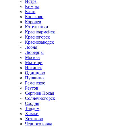
Истра
Кимры
Клин
Конаково
Королев
Котельники
Красноармейск
Красногорск
Краснозаводск
Лобня
Люберцы
Москва
Мытищи
Ногинск
Одинцово
Пушкино
Раменское
Реутов
Сергиев Посад
Солнечногорск
Сходня
Талдом
Химки
Хотьково
Черноголовка