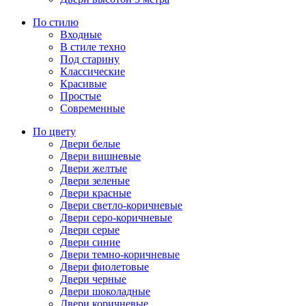
По стилю
Входные
В стиле техно
Под старину
Классические
Красивые
Простые
Современные
По цвету
Двери белые
Двери вишневые
Двери желтые
Двери зеленые
Двери красные
Двери светло-коричневые
Двери серо-коричневые
Двери серые
Двери синие
Двери темно-коричневые
Двери фиолетовые
Двери черные
Двери шоколадные
Двери коричневые