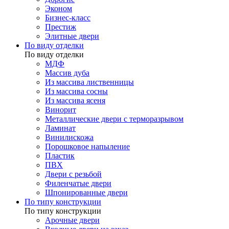
Эконом
Бизнес-класс
Престиж
Элитные двери
По виду отделки
По виду отделки
МДФ
Массив дуба
Из массива лиственницы
Из массива сосны
Из массива ясеня
Винорит
Металлические двери с терморазрывом
Ламинат
Винилискожа
Порошковое напыление
Пластик
ПВХ
Двери с резьбой
Филенчатые двери
Шпонированные двери
По типу конструкции
По типу конструкции
Арочные двери