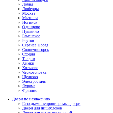
Лобня
Люберцы
Москва
Мытищи
Ногинск
Одинцово
Пушкино
Раменское
Реутов
Сергиев Посад
Солнечногорск
Сходня
Талдом
Химки
Хотьково
Черноголовка
Щелково
Электросталь
Яхрома
Фрязино
Двери по назначению
Газо-дымо-непроницаемые двери
Двери для пищеблоков
Двери для сухих помещений