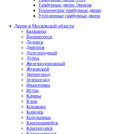
Тамбурные двери Эконом
Технические тамбурные двери
Утепленные тамбурные двери
Двери в Московской области
Балашиха
Воскресенск
Дедовск
Дмитров
Долгопрудный
Дубна
Железнодорожный
Жуковский
Звенигород
Зеленоград
Ивантеевка
Истра
Кимры
Клин
Конаково
Королев
Котельники
Красноармейск
Красногорск
Краснозаводск