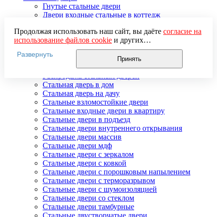
Гнутые стальные двери
Двери входные стальные в коттедж
Двери стальные распашные
Продолжая использовать наш сайт, вы даёте
согласие на
Стальные двери для улицы
использование файлов cookie
и других
Двери стальные утепленные
пользовательских данных (включая IP-адрес, сведения о
Дверь стальная двупольная
Развернуть
местоположении, устройстве, действиях на сайте и т. п.)
Наружные стальные двери
Принять
для функционирования сайта, проведения
Недорогие стальные двери
статистических исследований, ретаргетинга и
Распродажа стальных дверей
использования систем аналитики (например,
Стальная дверь в дом
Яндекс.Метрика), в соответствии с нашей
Политикой
Стальная дверь на дачу
обработки персональных данных.
Стальные взломостойкие двери
Если вы не хотите, чтобы ваши данные обрабатывались,
Стальные входные двери в квартиру
настройте ограничения в браузере или покиньте сайт.
Стальные двери в подъезд
Стальные двери внутреннего открывания
Стальные двери массив
Стальные двери мдф
Стальные двери с зеркалом
Стальные двери с ковкой
Стальные двери с порошковым напылением
Стальные двери с терморазрывом
Стальные двери с шумоизоляцией
Стальные двери со стеклом
Стальные двери тамбурные
Стальные двустворчатые двери