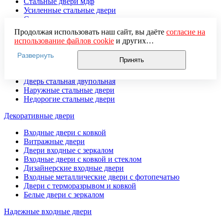
Стальные двери мдф
Усиленные стальные двери
Стальные двустворчатые двери
Стальные двери с терморазрывом
Продолжая использовать наш сайт, вы даёте
согласие на
Взломостойкие входные двери
использование файлов cookie
и других
Стальные двери массив
пользовательских данных (включая IP-адрес, сведения о
Стальные двери с шумоизоляцией
Развернуть
местоположении, устройстве, действиях на сайте и т. п.)
Принять
Стальные двери в подъезд
для функционирования сайта, проведения
Двери стальные уличные
статистических исследований, ретаргетинга и
Дверь стальная двупольная
использования систем аналитики (например,
Наружные стальные двери
Яндекс.Метрика), в соответствии с нашей
Политикой
Недорогие стальные двери
обработки персональных данных.
Если вы не хотите, чтобы ваши данные обрабатывались,
Декоративные двери
настройте ограничения в браузере или покиньте сайт.
Входные двери с ковкой
Витражные двери
Двери входные с зеркалом
Входные двери с ковкой и стеклом
Дизайнерские входные двери
Входные металлические двери с фотопечатью
Двери с терморазрывом и ковкой
Белые двери с зеркалом
Надежные входные двери