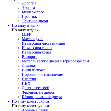
Дорогие
Эконом
Бизнес-класс
Престиж
Элитные двери
По виду отделки
По виду отделки
МДФ
Массив дуба
Из массива лиственницы
Из массива сосны
Из массива ясеня
Винорит
Металлические двери с терморазрывом
Ламинат
Винилискожа
Порошковое напыление
Пластик
ПВХ
Двери с резьбой
Филенчатые двери
Шпонированные двери
По типу конструкции
По типу конструкции
Арочные двери