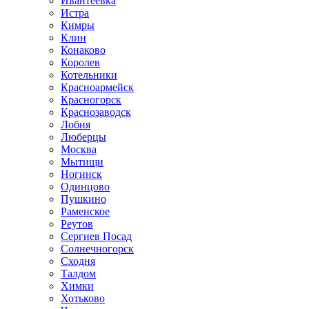
Ивантеевка
Истра
Кимры
Клин
Конаково
Королев
Котельники
Красноармейск
Красногорск
Краснозаводск
Лобня
Люберцы
Москва
Мытищи
Ногинск
Одинцово
Пушкино
Раменское
Реутов
Сергиев Посад
Солнечногорск
Сходня
Талдом
Химки
Хотьково