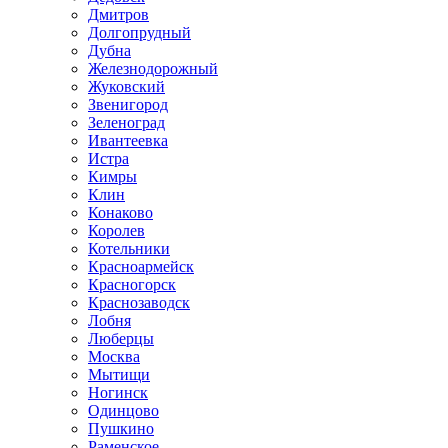
Дмитров
Долгопрудный
Дубна
Железнодорожный
Жуковский
Звенигород
Зеленоград
Ивантеевка
Истра
Кимры
Клин
Конаково
Королев
Котельники
Красноармейск
Красногорск
Краснозаводск
Лобня
Люберцы
Москва
Мытищи
Ногинск
Одинцово
Пушкино
Раменское