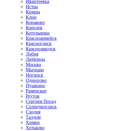
Ивантеевка
Истра
Кимры
Клин
Конаково
Королев
Котельники
Красноармейск
Красногорск
Краснозаводск
Лобня
Люберцы
Москва
Мытищи
Ногинск
Одинцово
Пушкино
Раменское
Реутов
Сергиев Посад
Солнечногорск
Сходня
Талдом
Химки
Хотьково