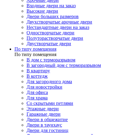
Арочные двери
Входные двери на заказ
Высокие двери
Двери больших размеров
Двухстворчатые арочные двери
Нестандартные двери на заказ
Одностворчатые двери
Полуторастворчатые двери
Двустворчатые двери
По типу помещения
По типу помещения
В дом с терморазрывом
В загородный дом с терморазрывом
В квартиру
В коттедж
Для загородного дома
Для новостройки
Для офиса
Для храма
Со скрытыми петлями
Этажные двери
Гаражные двери
Двери в общежитие
Двери в таунхаус
Двери для гостиниц