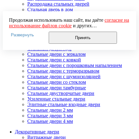
Распродажа стальных дверей
Стальная дверь в дом
Стальная дверь на дачу
Продолжая использовать наш сайт, вы даёте
согласие на
Стальные взломостойкие двери
использование файлов cookie
и других
Стальные входные двери в квартиру
пользовательских данных (включая IP-адрес, сведения о
Стальные двери в подъезд
Развернуть
местоположении, устройстве, действиях на сайте и т. п.)
Стальные двери внутреннего открывания
Принять
для функционирования сайта, проведения
Стальные двери массив
статистических исследований, ретаргетинга и
Стальные двери мдф
использования систем аналитики (например,
Стальные двери с зеркалом
Яндекс.Метрика), в соответствии с нашей
Политикой
Стальные двери с ковкой
обработки персональных данных.
Стальные двери с порошковым напылением
Если вы не хотите, чтобы ваши данные обрабатывались,
Стальные двери с терморазрывом
настройте ограничения в браузере или покиньте сайт.
Стальные двери с шумоизоляцией
Стальные двери со стеклом
Стальные двери тамбурные
Стальные двустворчатые двери
Усиленные стальные двери
Элитные стальные входные двери
Стальные двери 2 мм
Стальные двери 3 мм
Стальные двери 4 мм
Декоративные двери
Витражные двери