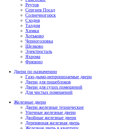
Реутов
Сергиев Посад
Солнечногорск
Сходня
Талдом
Химки
Хотьково
Черноголовка
Щелково
Электросталь
Яхрома
Фрязино
Двери по назначению
Газо-дымо-непроницаемые двери
Двери для пищеблоков
Двери для сухих помещений
Для чистых помещений
Железные двери
Двери железные технические
Уличные железные двери
Двойные железные двери
Деревянная железная дверь
Железная дверь в квартиру