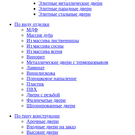
Элитные металлические двери
Элитные парадные двери
Элитные стальные двери
По виду отделки
МДФ
Массив дуба
Из массива лиственницы
Из массива сосны
Из массива ясеня
Винорит
Металлические двери с терморазрывом
Ламинат
Винилискожа
Порошковое напыление
Пластик
ПВХ
Двери с резьбой
Филенчатые двери
Шпонированные двери
По типу конструкции
Арочные двери
Входные двери на заказ
Высокие двери