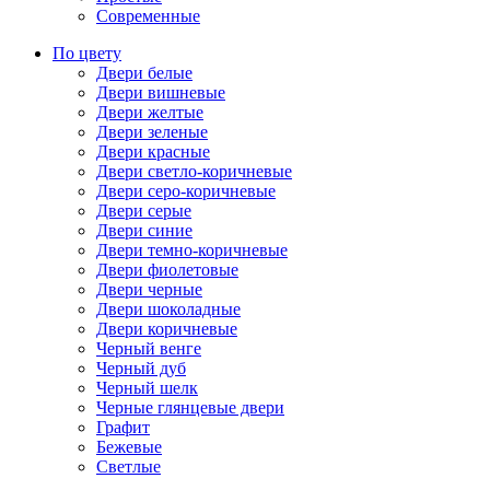
Современные
По цвету
Двери белые
Двери вишневые
Двери желтые
Двери зеленые
Двери красные
Двери светло-коричневые
Двери серо-коричневые
Двери серые
Двери синие
Двери темно-коричневые
Двери фиолетовые
Двери черные
Двери шоколадные
Двери коричневые
Черный венге
Черный дуб
Черный шелк
Черные глянцевые двери
Графит
Бежевые
Светлые