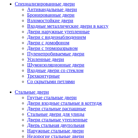
Специализированные двери
Антивандальные двери
Бронированные двери
Взломостойкие двери
Входные металлические двери в кассу
Двери наружные утепленные
Двери с видеонаблюдением
Двери с домофоном
Двери с терморазрывом
Пуленепробиваемые двери
Усиленные двери
Шумоизоляционные двери
Входные двери со стеклом
Трехконтурные
Со скрытыми петлями
Стальные двери
Гнутые стальные двери
Двери входные стальные в коттедж
Двери стальные распашные
Стальные двери для улицы
Двери стальные утепленные
Дверь стальная двупольная
Наружные стальные двери
Недорогие стальные двери