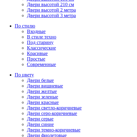
Двери высотой 210 см
Двери высотой 2 метра
Двери высотой 3 метра
По стилю
Входные
В стиле техно
Под старину
Классические
Красивые
Простые
Современные
По цвету
Двери белые
Двери вишневые
Двери желтые
Двери зеленые
Двери красные
Двери светло-коричневые
Двери серо-коричневые
Двери серые
Двери синие
Двери темно-коричневые
Двери фиолетовые