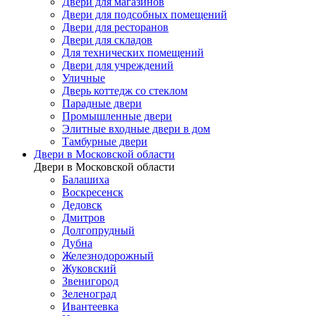
Двери для магазинов
Двери для подсобных помещений
Двери для ресторанов
Двери для складов
Для технических помещений
Двери для учреждений
Уличные
Дверь коттедж со стеклом
Парадные двери
Промышленные двери
Элитные входные двери в дом
Тамбурные двери
Двери в Московской области
Двери в Московской области
Балашиха
Воскресенск
Дедовск
Дмитров
Долгопрудный
Дубна
Железнодорожный
Жуковский
Звенигород
Зеленоград
Ивантеевка