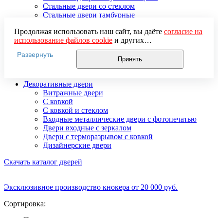
Стальные двери со стеклом
Стальные двери тамбурные
Стальные двустворчатые двери
Продолжая использовать наш сайт, вы даёте
согласие на
Усиленные стальные двери
использование файлов cookie
и других
Элитные стальные входные двери
пользовательских данных (включая IP-адрес, сведения о
Стальные двери 2 мм
Развернуть
местоположении, устройстве, действиях на сайте и т. п.)
Стальные двери 3 мм
Принять
для функционирования сайта, проведения
Стальные двери 4 мм
статистических исследований, ретаргетинга и
Декоративные двери
использования систем аналитики (например,
Витражные двери
Яндекс.Метрика), в соответствии с нашей
Политикой
С ковкой
обработки персональных данных.
С ковкой и стеклом
Если вы не хотите, чтобы ваши данные обрабатывались,
Входные металлические двери с фотопечатью
настройте ограничения в браузере или покиньте сайт.
Двери входные с зеркалом
Двери с терморазрывом с ковкой
Дизайнерские двери
Скачать каталог дверей
Эксклюзивное производство кнокера от 20 000 руб.
Сортировка: