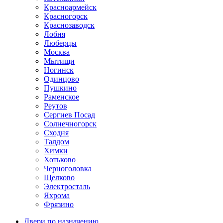
Красноармейск
Красногорск
Краснозаводск
Лобня
Люберцы
Москва
Мытищи
Ногинск
Одинцово
Пушкино
Раменское
Реутов
Сергиев Посад
Солнечногорск
Сходня
Талдом
Химки
Хотьково
Черноголовка
Щелково
Электросталь
Яхрома
Фрязино
Двери по назначению