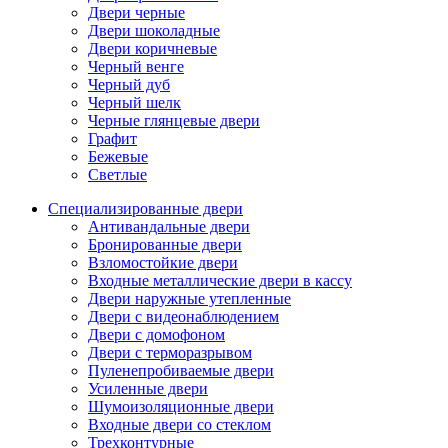
Двери черные
Двери шоколадные
Двери коричневые
Черный венге
Черный дуб
Черный шелк
Черные глянцевые двери
Графит
Бежевые
Светлые
Специализированные двери
Антивандальные двери
Бронированные двери
Взломостойкие двери
Входные металлические двери в кассу
Двери наружные утепленные
Двери с видеонаблюдением
Двери с домофоном
Двери с терморазрывом
Пуленепробиваемые двери
Усиленные двери
Шумоизоляционные двери
Входные двери со стеклом
Трехконтурные