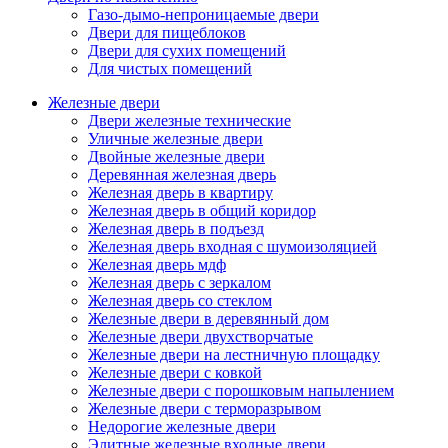
Газо-дымо-непроницаемые двери
Двери для пищеблоков
Двери для сухих помещений
Для чистых помещений
Железные двери
Двери железные технические
Уличные железные двери
Двойные железные двери
Деревянная железная дверь
Железная дверь в квартиру
Железная дверь в общий коридор
Железная дверь в подъезд
Железная дверь входная с шумоизоляцией
Железная дверь мдф
Железная дверь с зеркалом
Железная дверь со стеклом
Железные двери в деревянный дом
Железные двери двухстворчатые
Железные двери на лестничную площадку
Железные двери с ковкой
Железные двери с порошковым напылением
Железные двери с терморазрывом
Недорогие железные двери
Элитные железные входные двери