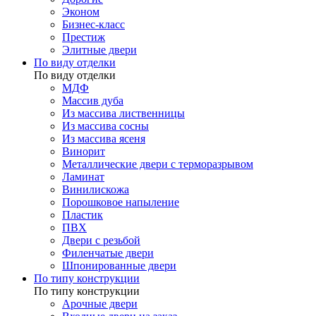
Эконом
Бизнес-класс
Престиж
Элитные двери
По виду отделки
По виду отделки
МДФ
Массив дуба
Из массива лиственницы
Из массива сосны
Из массива ясеня
Винорит
Металлические двери с терморазрывом
Ламинат
Винилискожа
Порошковое напыление
Пластик
ПВХ
Двери с резьбой
Филенчатые двери
Шпонированные двери
По типу конструкции
По типу конструкции
Арочные двери