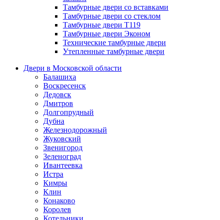
Тамбурные двери со вставками
Тамбурные двери со стеклом
Тамбурные двери Т119
Тамбурные двери Эконом
Технические тамбурные двери
Утепленные тамбурные двери
Двери в Московской области
Балашиха
Воскресенск
Дедовск
Дмитров
Долгопрудный
Дубна
Железнодорожный
Жуковский
Звенигород
Зеленоград
Ивантеевка
Истра
Кимры
Клин
Конаково
Королев
Котельники