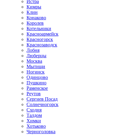
Истра
Кимры
Клин
Конаково
Королев
Котельники
Красноармейск
Красногорск
Краснозаводск
Лобня
Люберцы
Москва
Мытищи
Ногинск
Одинцово
Пушкино
Раменское
Реутов
Сергиев Посад
Солнечногорск
Сходня
Талдом
Химки
Хотьково
Черноголовка