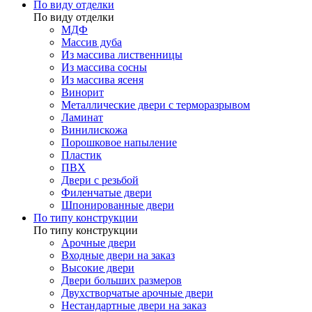
По виду отделки
По виду отделки
МДФ
Массив дуба
Из массива лиственницы
Из массива сосны
Из массива ясеня
Винорит
Металлические двери с терморазрывом
Ламинат
Винилискожа
Порошковое напыление
Пластик
ПВХ
Двери с резьбой
Филенчатые двери
Шпонированные двери
По типу конструкции
По типу конструкции
Арочные двери
Входные двери на заказ
Высокие двери
Двери больших размеров
Двухстворчатые арочные двери
Нестандартные двери на заказ