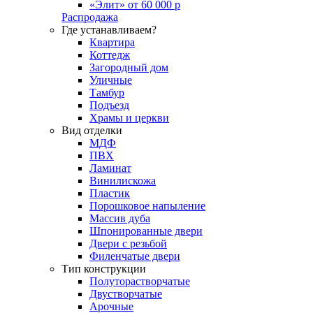
«Элит» от 60 000 р
Распродажа
Где устанавливаем?
Квартира
Коттедж
Загородный дом
Уличные
Тамбур
Подъезд
Храмы и церкви
Вид отделки
МДФ
ПВХ
Ламинат
Винилискожа
Пластик
Порошковое напыление
Массив дуба
Шпонированные двери
Двери с резьбой
Филенчатые двери
Тип конструкции
Полуторастворчатые
Двустворчатые
Арочные