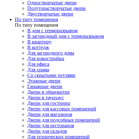
Одностворчатые двери
Полуторастворчатые двери
Двустворчатые двери
По типу помещения
По типу помещения
В дом с терморазрывом
В загородный дом с терморазрывом
В квартиру
В коттедж
Для загородного дома
Для новостройки
Для офиса
Для храма
Со скрытыми петлями
Этажные двери
Гаражные двери
Двери в общежитие
Двери в таунхаус
Двери для гостиниц
Двери для кассовых помещений
Двери для магазинов
Двери для подсобных помещений
Двери для ресторанов
Двери для складов
Для технических помещений