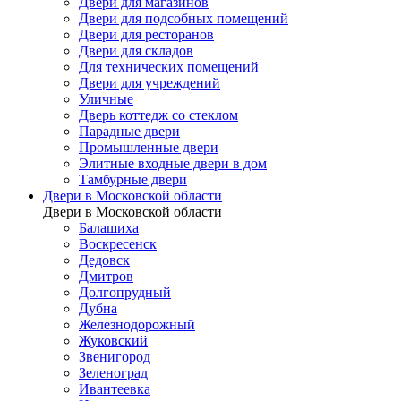
Двери для магазинов
Двери для подсобных помещений
Двери для ресторанов
Двери для складов
Для технических помещений
Двери для учреждений
Уличные
Дверь коттедж со стеклом
Парадные двери
Промышленные двери
Элитные входные двери в дом
Тамбурные двери
Двери в Московской области
Двери в Московской области
Балашиха
Воскресенск
Дедовск
Дмитров
Долгопрудный
Дубна
Железнодорожный
Жуковский
Звенигород
Зеленоград
Ивантеевка