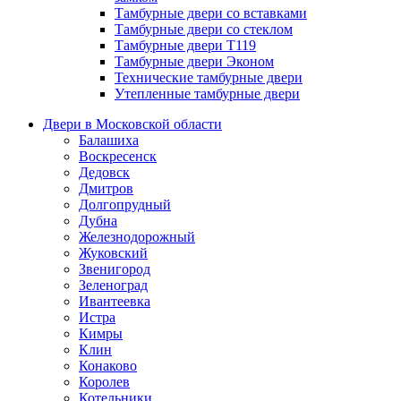
Тамбурные двери со вставками
Тамбурные двери со стеклом
Тамбурные двери Т119
Тамбурные двери Эконом
Технические тамбурные двери
Утепленные тамбурные двери
Двери в Московской области
Балашиха
Воскресенск
Дедовск
Дмитров
Долгопрудный
Дубна
Железнодорожный
Жуковский
Звенигород
Зеленоград
Ивантеевка
Истра
Кимры
Клин
Конаково
Королев
Котельники