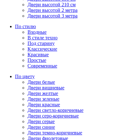
Двери высотой 210 см
Двери высотой 2 метра
Двери высотой 3 метра
По стилю
Входные
В стиле техно
Под старину
Классические
Красивые
Простые
Современные
По цвету
Двери белые
Двери вишневые
Двери желтые
Двери зеленые
Двери красные
Двери светло-коричневые
Двери серо-коричневые
Двери серые
Двери синие
Двери темно-коричневые
Двери фиолетовые