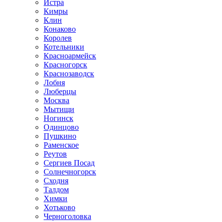
Истра
Кимры
Клин
Конаково
Королев
Котельники
Красноармейск
Красногорск
Краснозаводск
Лобня
Люберцы
Москва
Мытищи
Ногинск
Одинцово
Пушкино
Раменское
Реутов
Сергиев Посад
Солнечногорск
Сходня
Талдом
Химки
Хотьково
Черноголовка