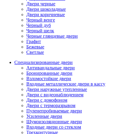
Двери черные
Двери шоколадные
Двери коричневые
Черный венге
Черный дуб
Черный шелк
Черные глянцевые двери
Графит
Бежевые
Светлые
Специализированные двери
Антивандальные двери
Бронированные двери
Взломостойкие двери
Входные металлические двери в кассу
Двери наружные утепленные
Двери с видеонаблюдением
Двери с домофоном
Двери с терморазрывом
Пуленепробиваемые двери
Усиленные двери
Шумоизоляционные двери
Входные двери со стеклом
Трехконтурные