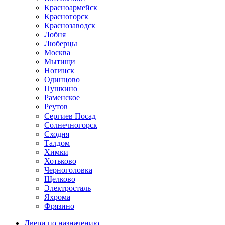
Красноармейск
Красногорск
Краснозаводск
Лобня
Люберцы
Москва
Мытищи
Ногинск
Одинцово
Пушкино
Раменское
Реутов
Сергиев Посад
Солнечногорск
Сходня
Талдом
Химки
Хотьково
Черноголовка
Щелково
Электросталь
Яхрома
Фрязино
Двери по назначению