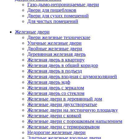
Газо-дымо-непроницаемые двери
Двери для пищеблоков
Двери для сухих помещений
Для чистых помещений
Железные двери
Двери железные технические
Уличные железные двери
Двойные железные двери
Деревянная железная дверь
Железная дверь в квартиру
Железная дверь в общий коридор
Железная дверь в подъезд
Железная дверь входная с шумоизоляцией
Железная дверь мдф
Железная дверь с зеркалом
Железная дверь со стеклом
Железные двери в деревянный дом
Железные двери двухстворчатые
Железные двери на лестничную площадку
Железные двери с ковкой
Железные двери с порошковым напылением
Железные двери с терморазрывом
Недорогие железные двери
Элитные железные входные двери