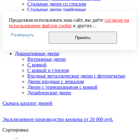
Стальные двери со стеклом
Стальные двери тамбурные
Стальные двустворчатые двери
Продолжая использовать наш сайт, вы даёте
согласие на
Усиленные стальные двери
использование файлов cookie
и других
Элитные стальные входные двери
пользовательских данных (включая IP-адрес, сведения о
Стальные двери 2 мм
Развернуть
местоположении, устройстве, действиях на сайте и т. п.)
Стальные двери 3 мм
Принять
для функционирования сайта, проведения
Стальные двери 4 мм
статистических исследований, ретаргетинга и
Декоративные двери
использования систем аналитики (например,
Витражные двери
Яндекс.Метрика), в соответствии с нашей
Политикой
С ковкой
обработки персональных данных.
С ковкой и стеклом
Если вы не хотите, чтобы ваши данные обрабатывались,
Входные металлические двери с фотопечатью
настройте ограничения в браузере или покиньте сайт.
Двери входные с зеркалом
Двери с терморазрывом с ковкой
Дизайнерские двери
Скачать каталог дверей
Эксклюзивное производство кнокера от 20 000 руб.
Сортировка: