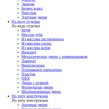
Эконом
Бизнес-класс
Престиж
Элитные двери
По виду отделки
По виду отделки
МДФ
Массив дуба
Из массива лиственницы
Из массива сосны
Из массива ясеня
Винорит
Металлические двери с терморазрывом
Ламинат
Винилискожа
Порошковое напыление
Пластик
ПВХ
Двери с резьбой
Филенчатые двери
Шпонированные двери
По типу конструкции
По типу конструкции
Арочные двери