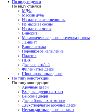
По виду отделки
По виду отделки
МДФ
Массив дуба
Из массива лиственницы
Из массива сосны
Из массива ясеня
Винорит
Металлические двери с терморазрывом
Ламинат
Винилискожа
Порошковое напыление
Пластик
ПВХ
Двери с резьбой
Филенчатые двери
Шпонированные двери
По типу конструкции
По типу конструкции
Арочные двери
Входные двери на заказ
Высокие двери
Двери больших размеров
Двухстворчатые арочные двери
Нестандартные двери на заказ