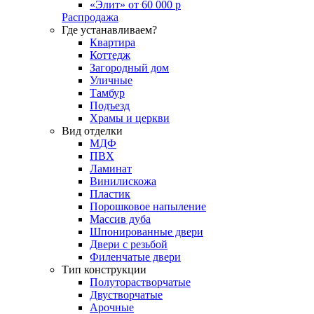
«Элит» от 60 000 р
Распродажа
Где устанавливаем?
Квартира
Коттедж
Загородный дом
Уличные
Тамбур
Подъезд
Храмы и церкви
Вид отделки
МДФ
ПВХ
Ламинат
Винилискожа
Пластик
Порошковое напыление
Массив дуба
Шпонированные двери
Двери с резьбой
Филенчатые двери
Тип конструкции
Полуторастворчатые
Двустворчатые
Арочные