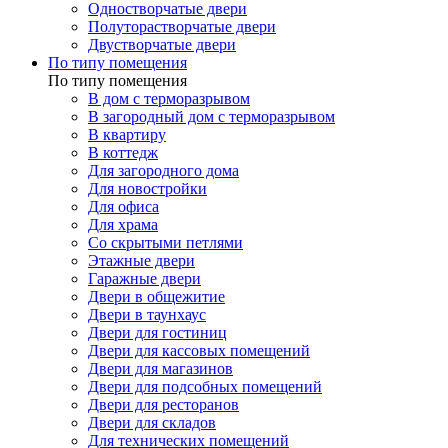
Одностворчатые двери
Полуторастворчатые двери
Двустворчатые двери
По типу помещения
По типу помещения
В дом с терморазрывом
В загородный дом с терморазрывом
В квартиру
В коттедж
Для загородного дома
Для новостройки
Для офиса
Для храма
Со скрытыми петлями
Этажные двери
Гаражные двери
Двери в общежитие
Двери в таунхаус
Двери для гостиниц
Двери для кассовых помещений
Двери для магазинов
Двери для подсобных помещений
Двери для ресторанов
Двери для складов
Для технических помещений