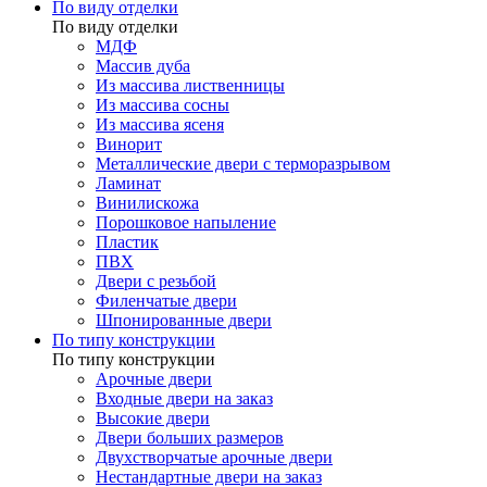
По виду отделки
По виду отделки
МДФ
Массив дуба
Из массива лиственницы
Из массива сосны
Из массива ясеня
Винорит
Металлические двери с терморазрывом
Ламинат
Винилискожа
Порошковое напыление
Пластик
ПВХ
Двери с резьбой
Филенчатые двери
Шпонированные двери
По типу конструкции
По типу конструкции
Арочные двери
Входные двери на заказ
Высокие двери
Двери больших размеров
Двухстворчатые арочные двери
Нестандартные двери на заказ