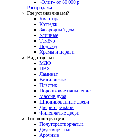
«Элит» от 60 000 р
Распродажа
Где устанавливаем?
Квартира
Коттедж
Загородный дом
Уличные
Тамбур
Подъезд
Храмы и церкви
Вид отделки
МДФ
ПВХ
Ламинат
Винилискожа
Пластик
Порошковое напыление
Массив дуба
Шпонированные двери
Двери с резьбой
Филенчатые двери
Тип конструкции
Полуторастворчатые
Двустворчатые
Арочные