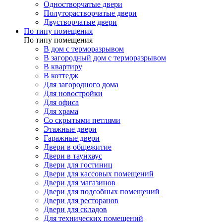
Одностворчатые двери
Полуторастворчатые двери
Двустворчатые двери
По типу помещения
По типу помещения
В дом с терморазрывом
В загородный дом с терморазрывом
В квартиру
В коттедж
Для загородного дома
Для новостройки
Для офиса
Для храма
Со скрытыми петлями
Этажные двери
Гаражные двери
Двери в общежитие
Двери в таунхаус
Двери для гостиниц
Двери для кассовых помещений
Двери для магазинов
Двери для подсобных помещений
Двери для ресторанов
Двери для складов
Для технических помещений