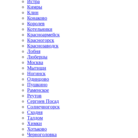
Истра
Кимры
Клин
Конаково
Королев
Котельники
Красноармейск
Красногорск
Краснозаводск
Лобня
Люберцы
Москва
Мытищи
Ногинск
Одинцово
Пушкино
Раменское
Реутов
Сергиев Посад
Солнечногорск
Сходня
Талдом
Химки
Хотьково
Черноголовка