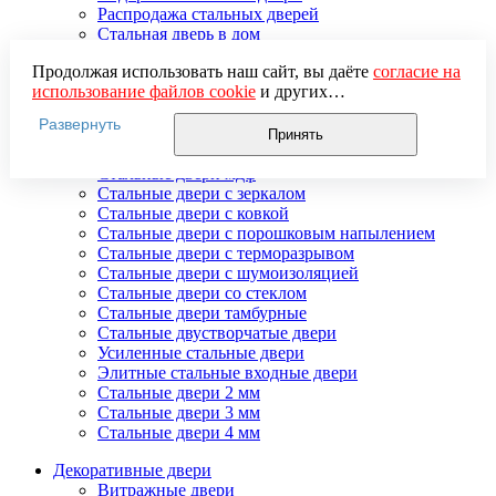
Распродажа стальных дверей
Стальная дверь в дом
Стальная дверь на дачу
Продолжая использовать наш сайт, вы даёте
согласие на
Стальные взломостойкие двери
использование файлов cookie
и других
Стальные входные двери в квартиру
пользовательских данных (включая IP-адрес, сведения о
Стальные двери в подъезд
Развернуть
местоположении, устройстве, действиях на сайте и т. п.)
Стальные двери внутреннего открывания
Принять
для функционирования сайта, проведения
Стальные двери массив
статистических исследований, ретаргетинга и
Стальные двери мдф
использования систем аналитики (например,
Стальные двери с зеркалом
Яндекс.Метрика), в соответствии с нашей
Политикой
Стальные двери с ковкой
обработки персональных данных.
Стальные двери с порошковым напылением
Если вы не хотите, чтобы ваши данные обрабатывались,
Стальные двери с терморазрывом
настройте ограничения в браузере или покиньте сайт.
Стальные двери с шумоизоляцией
Стальные двери со стеклом
Стальные двери тамбурные
Стальные двустворчатые двери
Усиленные стальные двери
Элитные стальные входные двери
Стальные двери 2 мм
Стальные двери 3 мм
Стальные двери 4 мм
Декоративные двери
Витражные двери