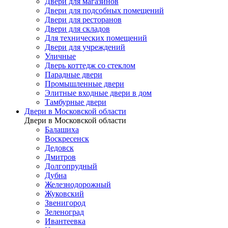
Двери для магазинов
Двери для подсобных помещений
Двери для ресторанов
Двери для складов
Для технических помещений
Двери для учреждений
Уличные
Дверь коттедж со стеклом
Парадные двери
Промышленные двери
Элитные входные двери в дом
Тамбурные двери
Двери в Московской области
Двери в Московской области
Балашиха
Воскресенск
Дедовск
Дмитров
Долгопрудный
Дубна
Железнодорожный
Жуковский
Звенигород
Зеленоград
Ивантеевка