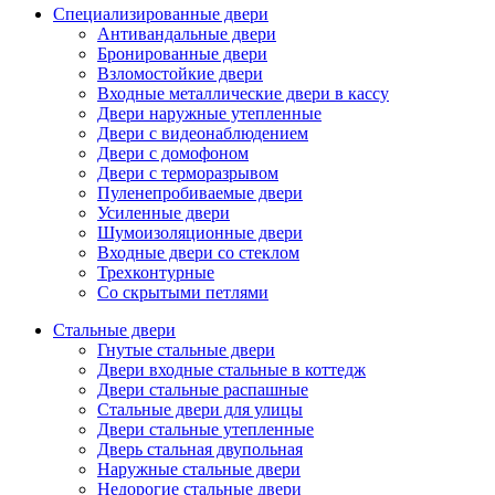
Специализированные двери
Антивандальные двери
Бронированные двери
Взломостойкие двери
Входные металлические двери в кассу
Двери наружные утепленные
Двери с видеонаблюдением
Двери с домофоном
Двери с терморазрывом
Пуленепробиваемые двери
Усиленные двери
Шумоизоляционные двери
Входные двери со стеклом
Трехконтурные
Со скрытыми петлями
Стальные двери
Гнутые стальные двери
Двери входные стальные в коттедж
Двери стальные распашные
Стальные двери для улицы
Двери стальные утепленные
Дверь стальная двупольная
Наружные стальные двери
Недорогие стальные двери