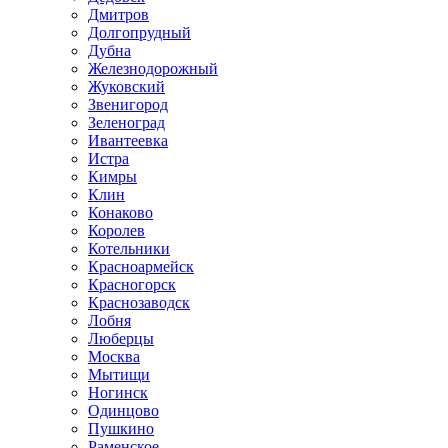
Дмитров
Долгопрудный
Дубна
Железнодорожный
Жуковский
Звенигород
Зеленоград
Ивантеевка
Истра
Кимры
Клин
Конаково
Королев
Котельники
Красноармейск
Красногорск
Краснозаводск
Лобня
Люберцы
Москва
Мытищи
Ногинск
Одинцово
Пушкино
Раменское