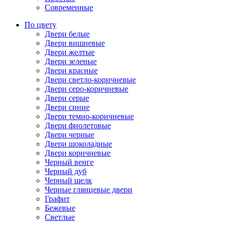
Современные
По цвету
Двери белые
Двери вишневые
Двери желтые
Двери зеленые
Двери красные
Двери светло-коричневые
Двери серо-коричневые
Двери серые
Двери синие
Двери темно-коричневые
Двери фиолетовые
Двери черные
Двери шоколадные
Двери коричневые
Черный венге
Черный дуб
Черный шелк
Черные глянцевые двери
Графит
Бежевые
Светлые