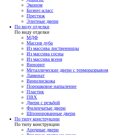
Эконом
Бизнес-класс
Престиж
Элитные двери
По виду отделки
По виду отделки
МДФ
Массив дуба
Из массива лиственницы
Из массива сосны
Из массива ясеня
Винорит
Металлические двери с терморазрывом
Ламинат
Винилискожа
Порошковое напыление
Пластик
ПВХ
Двери с резьбой
Филенчатые двери
Шпонированные двери
По типу конструкции
По типу конструкции
Арочные двери