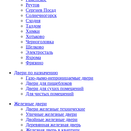
Реутов
Сергиев Посад
Солнечногорск
Сходня
Талдом
Химки
Хотьково
Черноголовка
Щелково
Электросталь
Яхрома
Фрязино
Двери по назначению
Газо-дымо-непроницаемые двери
Двери для пищеблоков
Двери для сухих помещений
Для чистых помещений
Железные двери
Двери железные технические
Уличные железные двери
Двойные железные двери
Деревянная железная дверь
Железная дверь в квартиру