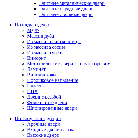
Элитные металлические двери
Элитные парадные двери
Элитные стальные двери
По виду отделки
МДФ
Массив дуба
Из массива лиственницы
Из массива сосны
Из массива ясеня
Винорит
Металлические двери с терморазрывом
Ламинат
Винилискожа
Порошковое напыление
Пластик
ПВХ
Двери с резьбой
Филенчатые двери
Шпонированные двери
По типу конструкции
Арочные двери
Входные двери на заказ
Высокие двери