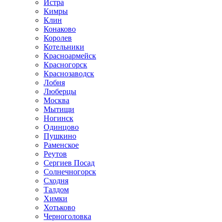
Истра
Кимры
Клин
Конаково
Королев
Котельники
Красноармейск
Красногорск
Краснозаводск
Лобня
Люберцы
Москва
Мытищи
Ногинск
Одинцово
Пушкино
Раменское
Реутов
Сергиев Посад
Солнечногорск
Сходня
Талдом
Химки
Хотьково
Черноголовка