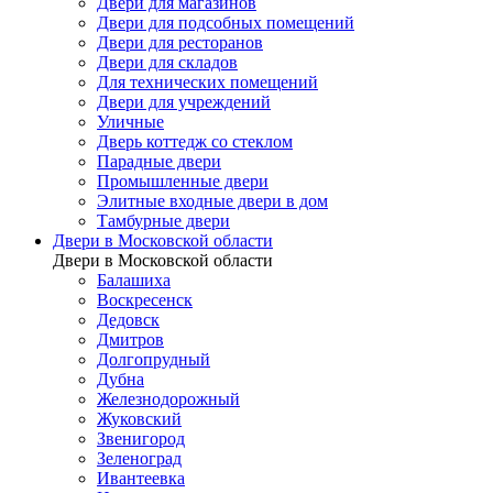
Двери для магазинов
Двери для подсобных помещений
Двери для ресторанов
Двери для складов
Для технических помещений
Двери для учреждений
Уличные
Дверь коттедж со стеклом
Парадные двери
Промышленные двери
Элитные входные двери в дом
Тамбурные двери
Двери в Московской области
Двери в Московской области
Балашиха
Воскресенск
Дедовск
Дмитров
Долгопрудный
Дубна
Железнодорожный
Жуковский
Звенигород
Зеленоград
Ивантеевка