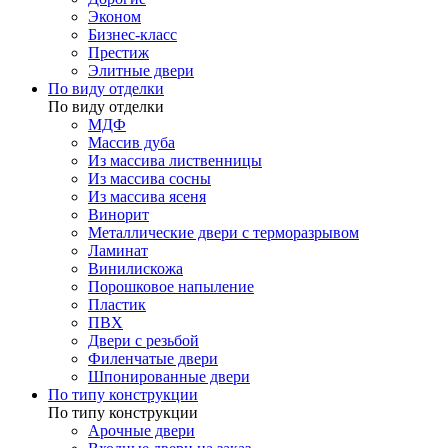
Эконом
Бизнес-класс
Престиж
Элитные двери
По виду отделки
По виду отделки
МДФ
Массив дуба
Из массива лиственницы
Из массива сосны
Из массива ясеня
Винорит
Металлические двери с терморазрывом
Ламинат
Винилискожа
Порошковое напыление
Пластик
ПВХ
Двери с резьбой
Филенчатые двери
Шпонированные двери
По типу конструкции
По типу конструкции
Арочные двери