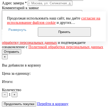
Адрес замера
*
Комментарий к заявке
Продолжая использовать наш сайт, вы даёте
согласие на
использование файлов cookie
и других
пользовательских данных (включая IP-адрес, сведения о
Развернуть
местоположении, устройстве, действиях на сайте и т. п.)
Принять
Понравившаяся модель
для функционирования сайта, проведения
Нажимая кнопку «Отправить», вы даёте
согласие на
статистических исследований, ретаргетинга и
обработку персональных данных
и подтверждаете
использования систем аналитики (например,
ознакомление с
Политикой обработки персональных данных
Яндекс.Метрика), в соответствии с нашей
Политикой
обработки персональных данных.
×
Если вы не хотите, чтобы ваши данные обрабатывались,
настройте ограничения в браузере или покиньте сайт.
Вы добавили в корзину
Цена за единицу:
Итого:
Количество
1
−
+
Перейти в корзину
Продолжить покупки