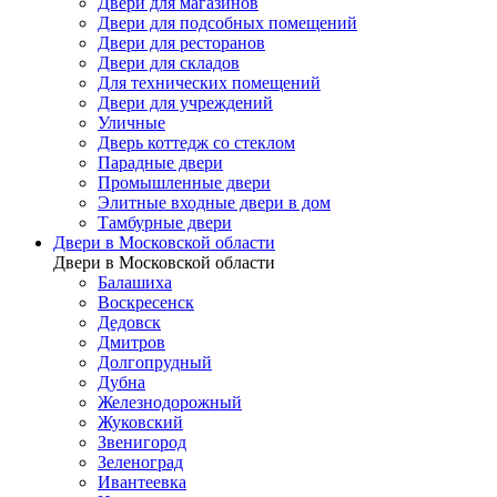
Двери для магазинов
Двери для подсобных помещений
Двери для ресторанов
Двери для складов
Для технических помещений
Двери для учреждений
Уличные
Дверь коттедж со стеклом
Парадные двери
Промышленные двери
Элитные входные двери в дом
Тамбурные двери
Двери в Московской области
Двери в Московской области
Балашиха
Воскресенск
Дедовск
Дмитров
Долгопрудный
Дубна
Железнодорожный
Жуковский
Звенигород
Зеленоград
Ивантеевка