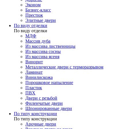
Эконом
Бизнес-класс
Престиж
Элитные двери
По виду отделки
По виду отделки
МДФ
Массив дуба
Из массива лиственницы
Из массива сосны
Из массива ясеня
Винорит
Металлические двери с терморазрывом
Ламинат
Винилискожа
Порошковое напыление
Пластик
ПВХ
Двери с резьбой
Филенчатые двери
Шпонированные двери
По типу конструкции
По типу конструкции
Арочные двери