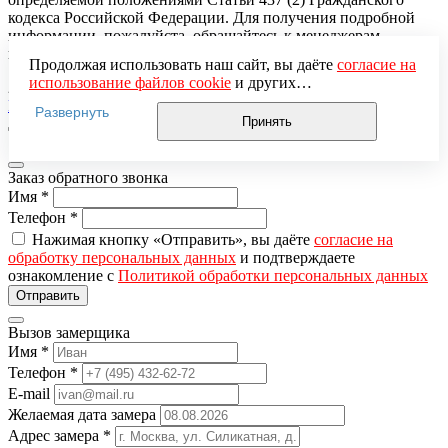
кодекса Российской Федерации. Для получения подробной
информации, пожалуйста, обращайтесь к менеджерам-
консультантам «Медверь».
Продолжая использовать наш сайт, вы даёте
согласие на
использование файлов cookie
и других
2026 © «Медверь» — интернет-магазин входных дверей.
пользовательских данных (включая IP-адрес, сведения о
Разработка и продвижение — «ЭВРИКА»
Развернуть
местоположении, устройстве, действиях на сайте и т. п.)
Принять
для функционирования сайта, проведения
статистических исследований, ретаргетинга и
использования систем аналитики (например,
Заказ обратного звонка
Яндекс.Метрика), в соответствии с нашей
Политикой
Имя
*
обработки персональных данных.
Телефон
*
Если вы не хотите, чтобы ваши данные обрабатывались,
Нажимая кнопку «Отправить», вы даёте
согласие на
настройте ограничения в браузере или покиньте сайт.
обработку персональных данных
и подтверждаете
ознакомление с
Политикой обработки персональных данных
Вызов замерщика
Имя
*
Телефон
*
E-mail
Желаемая дата замера
Адрес замера
*