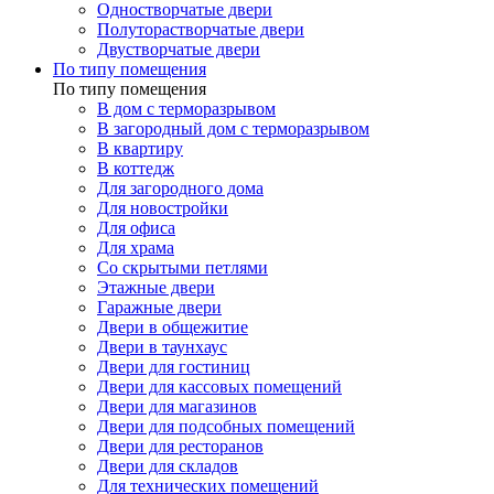
Одностворчатые двери
Полуторастворчатые двери
Двустворчатые двери
По типу помещения
По типу помещения
В дом с терморазрывом
В загородный дом с терморазрывом
В квартиру
В коттедж
Для загородного дома
Для новостройки
Для офиса
Для храма
Со скрытыми петлями
Этажные двери
Гаражные двери
Двери в общежитие
Двери в таунхаус
Двери для гостиниц
Двери для кассовых помещений
Двери для магазинов
Двери для подсобных помещений
Двери для ресторанов
Двери для складов
Для технических помещений