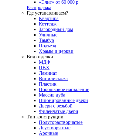
«Элит» от 60 000 р
Распродажа
Где устанавливаем?
Квартира
Коттедж
Загородный дом
Уличные
Тамбур
Подъезд
Храмы и церкви
Вид отделки
МДФ
ПВХ
Ламинат
Винилискожа
Пластик
Порошковое напыление
Массив дуба
Шпонированные двери
Двери с резьбой
Филенчатые двери
Тип конструкции
Полуторастворчатые
Двустворчатые
Арочные