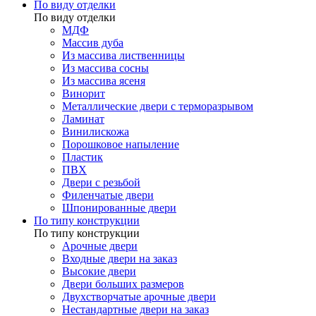
По виду отделки
По виду отделки
МДФ
Массив дуба
Из массива лиственницы
Из массива сосны
Из массива ясеня
Винорит
Металлические двери с терморазрывом
Ламинат
Винилискожа
Порошковое напыление
Пластик
ПВХ
Двери с резьбой
Филенчатые двери
Шпонированные двери
По типу конструкции
По типу конструкции
Арочные двери
Входные двери на заказ
Высокие двери
Двери больших размеров
Двухстворчатые арочные двери
Нестандартные двери на заказ