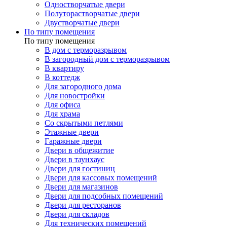
Одностворчатые двери
Полуторастворчатые двери
Двустворчатые двери
По типу помещения
По типу помещения
В дом с терморазрывом
В загородный дом с терморазрывом
В квартиру
В коттедж
Для загородного дома
Для новостройки
Для офиса
Для храма
Со скрытыми петлями
Этажные двери
Гаражные двери
Двери в общежитие
Двери в таунхаус
Двери для гостиниц
Двери для кассовых помещений
Двери для магазинов
Двери для подсобных помещений
Двери для ресторанов
Двери для складов
Для технических помещений