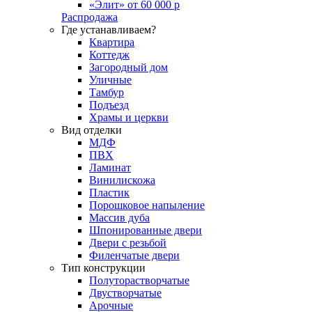
«Элит» от 60 000 р
Распродажа
Где устанавливаем?
Квартира
Коттедж
Загородный дом
Уличные
Тамбур
Подъезд
Храмы и церкви
Вид отделки
МДФ
ПВХ
Ламинат
Винилискожа
Пластик
Порошковое напыление
Массив дуба
Шпонированные двери
Двери с резьбой
Филенчатые двери
Тип конструкции
Полуторастворчатые
Двустворчатые
Арочные