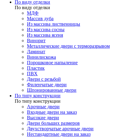
По виду отделки
По виду отделки
МДФ
Массив дуба
Из массива лиственницы
Из массива сосны
Из массива ясеня
Винорит
Металлические двери с терморазрывом
Ламинат
Винилискожа
Порошковое напыление
Пластик
ПВХ
Двери с резьбой
Филенчатые двери
Шпонированные двери
По типу конструкции
По типу конструкции
Арочные двери
Входные двери на заказ
Высокие двери
Двери больших размеров
Двухстворчатые арочные двери
Нестандартные двери на заказ