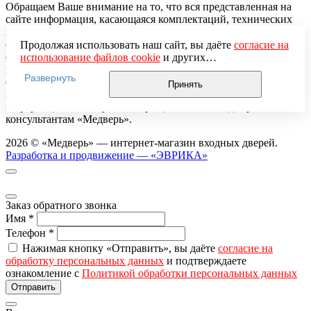
Обращаем Ваше внимание на то, что вся представленная на
сайте информация, касающаяся комплектаций, технических
характеристик, цветовых сочетаний, а также стоимости
стальных дверей, сроков изготовления и сервисного
Продолжая использовать наш сайт, вы даёте
согласие на
обслуживания носит информационный характер и ни при
использование файлов cookie
и других
каких условиях не является публичной офертой,
пользовательских данных (включая IP-адрес, сведения о
Развернуть
определяемой положениями Статьи 437 (2) Гражданского
местоположении, устройстве, действиях на сайте и т. п.)
Принять
кодекса Российской Федерации. Для получения подробной
для функционирования сайта, проведения
информации, пожалуйста, обращайтесь к менеджерам-
статистических исследований, ретаргетинга и
консультантам «Медверь».
использования систем аналитики (например,
Яндекс.Метрика), в соответствии с нашей
Политикой
2026 © «Медверь» — интернет-магазин входных дверей.
обработки персональных данных.
Разработка и продвижение — «ЭВРИКА»
Если вы не хотите, чтобы ваши данные обрабатывались,
настройте ограничения в браузере или покиньте сайт.
Заказ обратного звонка
Имя
*
Телефон
*
Нажимая кнопку «Отправить», вы даёте
согласие на
обработку персональных данных
и подтверждаете
ознакомление с
Политикой обработки персональных данных