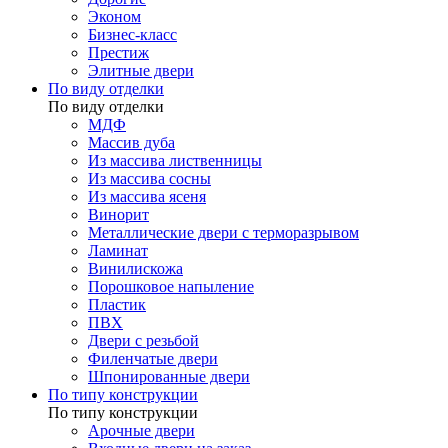
Эконом
Бизнес-класс
Престиж
Элитные двери
По виду отделки
По виду отделки
МДФ
Массив дуба
Из массива лиственницы
Из массива сосны
Из массива ясеня
Винорит
Металлические двери с терморазрывом
Ламинат
Винилискожа
Порошковое напыление
Пластик
ПВХ
Двери с резьбой
Филенчатые двери
Шпонированные двери
По типу конструкции
По типу конструкции
Арочные двери