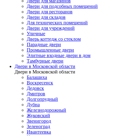
Двери для магазинов
Двери для подсобных помещений
Двери для ресторанов
Двери для складов
Для технических помещений
Двери для учреждений
Уличные
Дверь коттедж со стеклом
Парадные двери
Промышленные двери
Элитные входные двери в дом
Тамбурные двери
Двери в Московской области
Двери в Московской области
Балашиха
Воскресенск
Дедовск
Дмитров
Долгопрудный
Дубна
Железнодорожный
Жуковский
Звенигород
Зеленоград
Ивантеевка