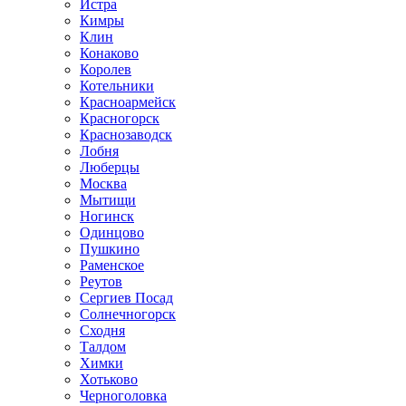
Истра
Кимры
Клин
Конаково
Королев
Котельники
Красноармейск
Красногорск
Краснозаводск
Лобня
Люберцы
Москва
Мытищи
Ногинск
Одинцово
Пушкино
Раменское
Реутов
Сергиев Посад
Солнечногорск
Сходня
Талдом
Химки
Хотьково
Черноголовка